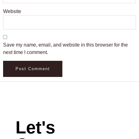
Website
Save my name, email, and website in this browser for the
next time I comment.
Let's