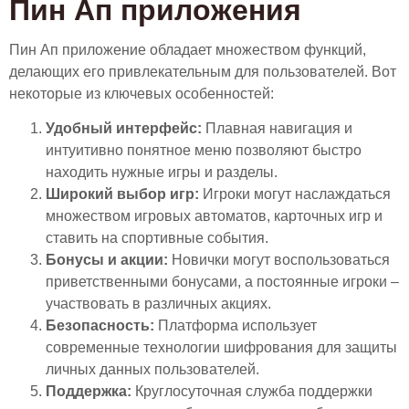
Пин Ап приложения
Пин Ап приложение обладает множеством функций,
делающих его привлекательным для пользователей. Вот
некоторые из ключевых особенностей:
Удобный интерфейс:
Плавная навигация и
интуитивно понятное меню позволяют быстро
находить нужные игры и разделы.
Широкий выбор игр:
Игроки могут наслаждаться
множеством игровых автоматов, карточных игр и
ставить на спортивные события.
Бонусы и акции:
Новички могут воспользоваться
приветственными бонусами, а постоянные игроки –
участвовать в различных акциях.
Безопасность:
Платформа использует
современные технологии шифрования для защиты
личных данных пользователей.
Поддержка:
Круглосуточная служба поддержки