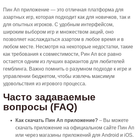
Пин Ап приложение — это отличная платформа для
азартных игр, которая подходит как для новичков, так и
для опытных игроков. С удобным интерфейсом,
широким выбором игр и множеством акций, оно
позволяет наслаждаться азартом в любое время и в
любом месте. Несмотря на некоторые недостатки, такие
как требования к совместимости, Pин Ап все равно
остается одним из лучших вариантов для любителей
гемблинга. Важно помнить о разумном подходе к игре и
управлении бюджетом, чтобы извлечь максимум
удовольствия из игрового процесса.
Часто задаваемые
вопросы (FAQ)
Как скачать Пин Ап приложение?
– Вы можете
скачать приложение на официальном сайте Пин Ап
или через магазины приложений для Android и iOS.