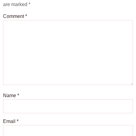
are marked
*
Comment
*
Name
*
Email
*