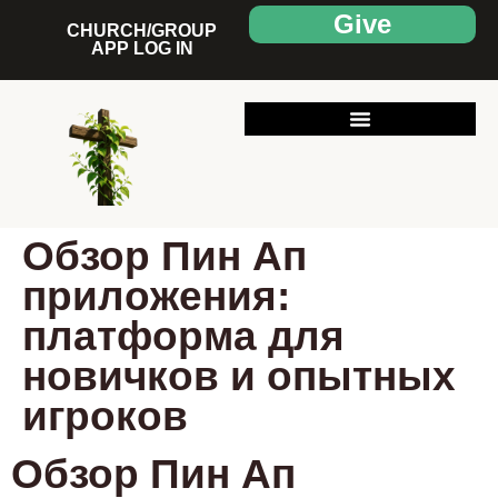
Give
CHURCH/GROUP
APP LOG IN
Обзор Пин Ап
приложения:
платформа для
новичков и опытных
игроков
Обзор Пин Ап