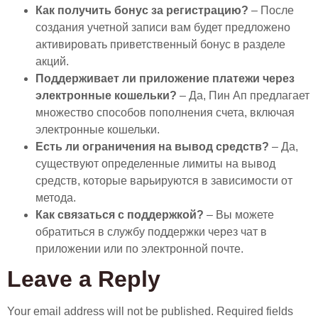
Как получить бонус за регистрацию?
– После
создания учетной записи вам будет предложено
активировать приветственный бонус в разделе
акций.
Поддерживает ли приложение платежи через
электронные кошельки?
– Да, Пин Ап предлагает
множество способов пополнения счета, включая
электронные кошельки.
Есть ли ограничения на вывод средств?
– Да,
существуют определенные лимиты на вывод
средств, которые варьируются в зависимости от
метода.
Как связаться с поддержкой?
– Вы можете
обратиться в службу поддержки через чат в
приложении или по электронной почте.
Leave a Reply
Your email address will not be published.
Required fields