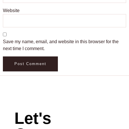
Website
Save my name, email, and website in this browser for the
next time I comment.
Let's