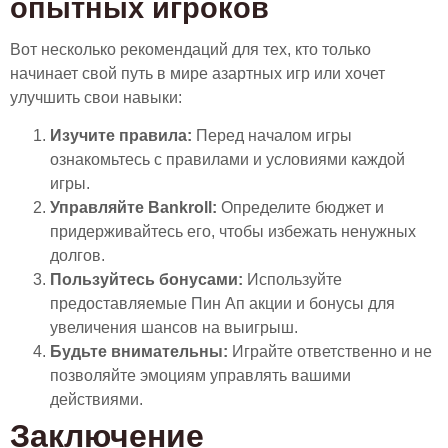
опытных игроков
Вот несколько рекомендаций для тех, кто только
начинает свой путь в мире азартных игр или хочет
улучшить свои навыки:
Изучите правила:
Перед началом игры
ознакомьтесь с правилами и условиями каждой
игры.
Управляйте Bankroll:
Определите бюджет и
придерживайтесь его, чтобы избежать ненужных
долгов.
Пользуйтесь бонусами:
Используйте
предоставляемые Пин Ап акции и бонусы для
увеличения шансов на выигрыш.
Будьте внимательны:
Играйте ответственно и не
позволяйте эмоциям управлять вашими
действиями.
Заключение