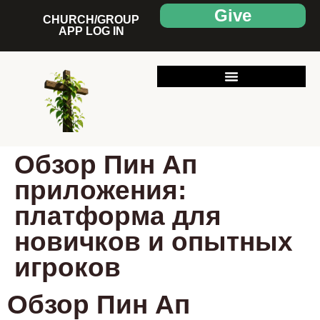
Give
CHURCH/GROUP
APP LOG IN
Обзор Пин Ап
приложения:
платформа для
новичков и опытных
игроков
Обзор Пин Ап