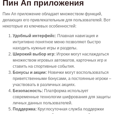
Пин Ап приложения
Пин Ап приложение обладает множеством функций,
делающих его привлекательным для пользователей. Вот
некоторые из ключевых особенностей:
Удобный интерфейс:
Плавная навигация и
интуитивно понятное меню позволяют быстро
находить нужные игры и разделы.
Широкий выбор игр:
Игроки могут наслаждаться
множеством игровых автоматов, карточных игр и
ставить на спортивные события.
Бонусы и акции:
Новички могут воспользоваться
приветственными бонусами, а постоянные игроки –
участвовать в различных акциях.
Безопасность:
Платформа использует
современные технологии шифрования для защиты
личных данных пользователей.
Поддержка:
Круглосуточная служба поддержки