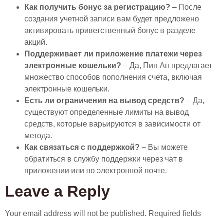
Как получить бонус за регистрацию?
– После
создания учетной записи вам будет предложено
активировать приветственный бонус в разделе
акций.
Поддерживает ли приложение платежи через
электронные кошельки?
– Да, Пин Ап предлагает
множество способов пополнения счета, включая
электронные кошельки.
Есть ли ограничения на вывод средств?
– Да,
существуют определенные лимиты на вывод
средств, которые варьируются в зависимости от
метода.
Как связаться с поддержкой?
– Вы можете
обратиться в службу поддержки через чат в
приложении или по электронной почте.
Leave a Reply
Your email address will not be published.
Required fields