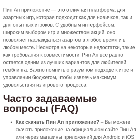
Пин Ап приложение — это отличная платформа для
азартных игр, которая подходит как для новичков, так и
для опытных игроков. С удобным интерфейсом,
широким выбором игр и множеством акций, оно
позволяет наслаждаться азартом в любое время и в
любом месте. Несмотря на некоторые недостатки, такие
как требования к совместимости, Pин Ап все равно
остается одним из лучших вариантов для любителей
гемблинга. Важно помнить о разумном подходе к игре и
управлении бюджетом, чтобы извлечь максимум
удовольствия из игрового процесса.
Часто задаваемые
вопросы (FAQ)
Как скачать Пин Ап приложение?
– Вы можете
скачать приложение на официальном сайте Пин Ап
или через магазины приложений для Android и iOS.