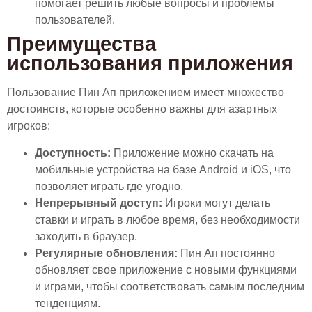
помогает решить любые вопросы и проблемы
пользователей.
Преимущества
использования приложения
Пользование Пин Ап приложением имеет множество
достоинств, которые особенно важны для азартных
игроков:
Доступность:
Приложение можно скачать на
мобильные устройства на базе Android и iOS, что
позволяет играть где угодно.
Непрерывный доступ:
Игроки могут делать
ставки и играть в любое время, без необходимости
заходить в браузер.
Регулярные обновления:
Пин Ап постоянно
обновляет свое приложение с новыми функциями
и играми, чтобы соответствовать самым последним
тенденциям.