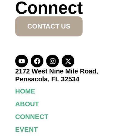
Connect
CONTACT US
2172 West Nine Mile Road,
Pensacola, FL 32534
HOME
ABOUT
CONNECT
EVENT