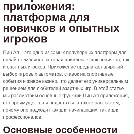
приложения:
платформа для
новичков и опытных
игроков
Пин Ап – это одна из самых популярных платформ для
онлайн-гемблинга, которая привлекает как новичков, так
и опытных игроков. Приложение предлагает широкий
выбор игровых автоматов, ставок на спортивные
события и живое казино, что делает его универсальным
решением для любителей азартных игр. В этой статье
мы рассмотрим основные функции Пин Ап приложения,
его преимущества и недостатки, а также расскажем,
почему оно подходит как для начинающих, так и для
профессионалов.
Основные особенности