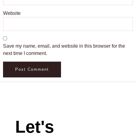
Website
Save my name, email, and website in this browser for the
next time I comment.
Let's