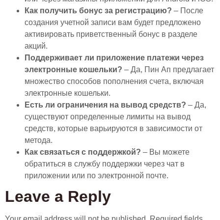
Как получить бонус за регистрацию?
– После
создания учетной записи вам будет предложено
активировать приветственный бонус в разделе
акций.
Поддерживает ли приложение платежи через
электронные кошельки?
– Да, Пин Ап предлагает
множество способов пополнения счета, включая
электронные кошельки.
Есть ли ограничения на вывод средств?
– Да,
существуют определенные лимиты на вывод
средств, которые варьируются в зависимости от
метода.
Как связаться с поддержкой?
– Вы можете
обратиться в службу поддержки через чат в
приложении или по электронной почте.
Leave a Reply
Your email address will not be published.
Required fields