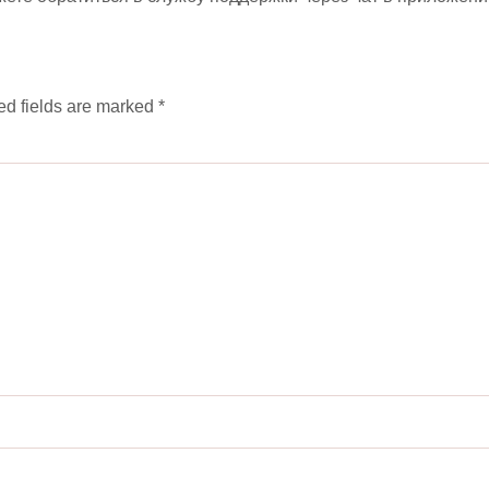
ed fields are marked
*