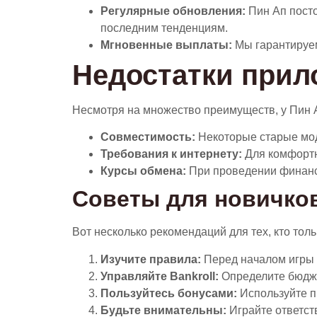
Регулярные обновления:
Пин Ап посто
последним тенденциям.
Мгновенные выплаты:
Мы гарантируем
Недостатки прил
Несмотря на множество преимуществ, у Пин Ап
Совместимость:
Некоторые старые мод
Требования к интернету:
Для комфортн
Курсы обмена:
При проведении финансо
Советы для новичко
Вот несколько рекомендаций для тех, кто толь
Изучите правила:
Перед началом игры 
Управляйте Bankroll:
Определите бюдже
Пользуйтесь бонусами:
Используйте п
Будьте внимательны:
Играйте ответст