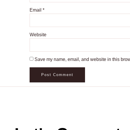
Email
*
Website
Save my name, email, and website in this brow