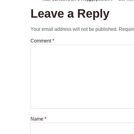
Leave a Reply
Your email address will not be published.
Requir
Comment
*
Name
*