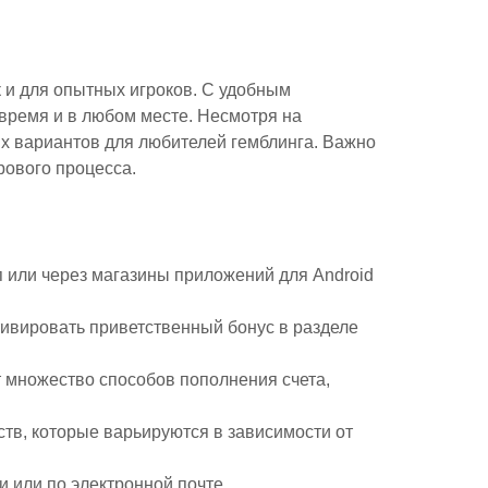
к и для опытных игроков. С удобным
время и в любом месте. Несмотря на
ших вариантов для любителей гемблинга. Важно
рового процесса.
 или через магазины приложений для Android
тивировать приветственный бонус в разделе
т множество способов пополнения счета,
тв, которые варьируются в зависимости от
 или по электронной почте.