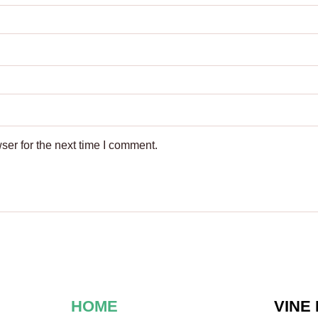
ser for the next time I comment.
HOME
VINE