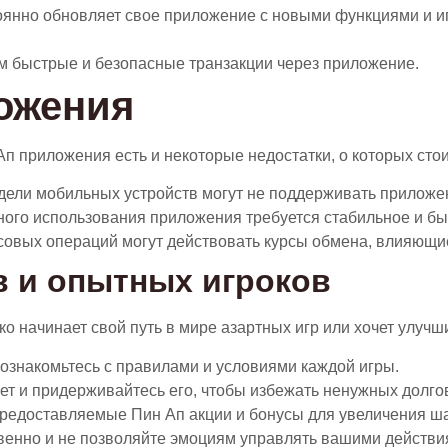
янно обновляет свое приложение с новыми функциями и и
 быстрые и безопасные транзакции через приложение.
ожения
 приложения есть и некоторые недостатки, о которых стои
ели мобильных устройств могут не поддерживать приложе
ого использования приложения требуется стабильное и бы
вых операций могут действовать курсы обмена, влияющие
в и опытных игроков
ко начинает свой путь в мире азартных игр или хочет улучш
ознакомьтесь с правилами и условиями каждой игры.
т и придерживайтесь его, чтобы избежать ненужных долго
редоставляемые Пин Ап акции и бонусы для увеличения ш
венно и не позволяйте эмоциям управлять вашими действи