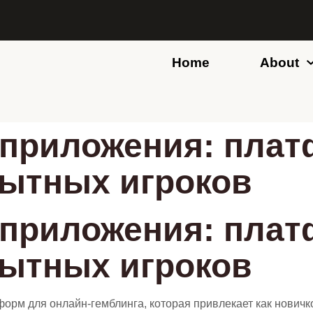
Home
About
 приложения: плат
пытных игроков
 приложения: плат
пытных игроков
форм для онлайн-гемблинга, которая привлекает как новичк