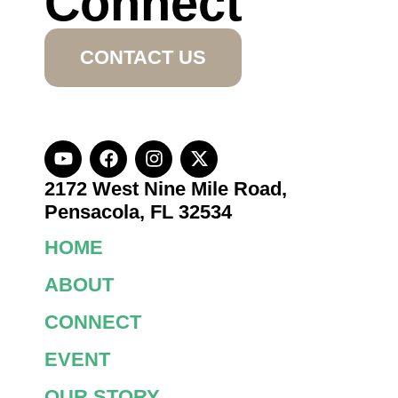
Connect
CONTACT US
2172 West Nine Mile Road,
Pensacola, FL 32534
HOME
ABOUT
CONNECT
EVENT
OUR STORY