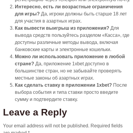
Интересно, есть ли возрастные ограничения
для игры?
Да, игроки должны быть старше 18 лет
для участия в азартных играх.
Как вывести выигрыш из приложения?
Для
вывода средств пользуйтесь разделом «Касса», где
доступны различные методы вывода, включая
банковские карты и электронные кошельки.
Можно ли использовать приложение в любой
стране?
Да, приложение 1xbet доступно в
большинстве стран, но не забывайте проверять
местные законы об азартных играх.
Как сделать ставку в приложении 1xbet?
После
выбора события и типа ставки просто введите
сумму и подтвердите ставку.
Leave a Reply
Your email address will not be published.
Required fields
are marked
*