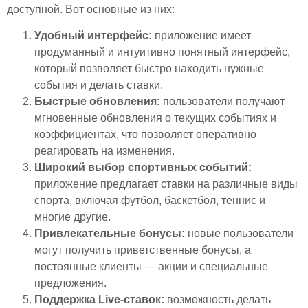
доступной. Вот основные из них:
Удобный интерфейс:
приложение имеет
продуманный и интуитивно понятный интерфейс,
который позволяет быстро находить нужные
события и делать ставки.
Быстрые обновления:
пользователи получают
мгновенные обновления о текущих событиях и
коэффициентах, что позволяет оперативно
реагировать на изменения.
Широкий выбор спортивных событий:
приложение предлагает ставки на различные виды
спорта, включая футбол, баскетбол, теннис и
многие другие.
Привлекательные бонусы:
новые пользователи
могут получить приветственные бонусы, а
постоянные клиенты — акции и специальные
предложения.
Поддержка Live-ставок:
возможность делать