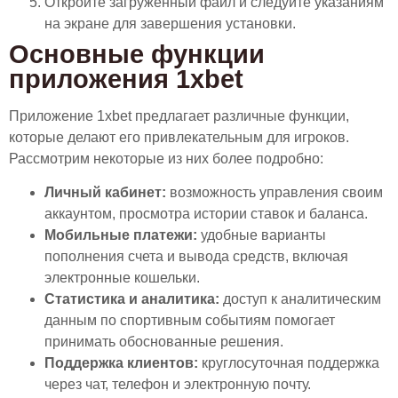
Откройте загруженный файл и следуйте указаниям
на экране для завершения установки.
Основные функции
приложения 1xbet
Приложение 1xbet предлагает различные функции,
которые делают его привлекательным для игроков.
Рассмотрим некоторые из них более подробно:
Личный кабинет:
возможность управления своим
аккаунтом, просмотра истории ставок и баланса.
Мобильные платежи:
удобные варианты
пополнения счета и вывода средств, включая
электронные кошельки.
Статистика и аналитика:
доступ к аналитическим
данным по спортивным событиям помогает
принимать обоснованные решения.
Поддержка клиентов:
круглосуточная поддержка
через чат, телефон и электронную почту.