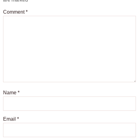
Comment
*
Name
*
Email
*