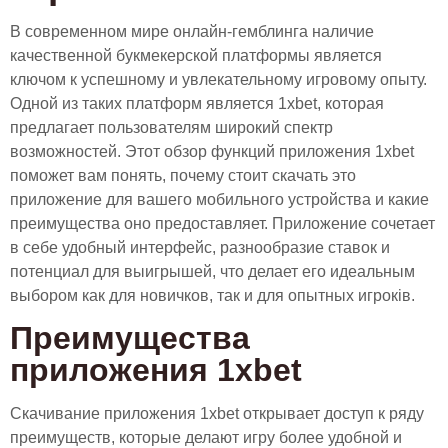
В современном мире онлайн-гемблинга наличие
качественной букмекерской платформы является
ключом к успешному и увлекательному игровому опыту.
Одной из таких платформ является 1xbet, которая
предлагает пользователям широкий спектр
возможностей. Этот обзор функций приложения 1xbet
поможет вам понять, почему стоит скачать это
приложение для вашего мобильного устройства и какие
преимущества оно предоставляет. Приложение сочетает
в себе удобный интерфейс, разнообразие ставок и
потенциал для выигрышей, что делает его идеальным
выбором как для новичков, так и для опытных игроків.
Преимущества
приложения 1xbet
Скачивание приложения 1xbet открывает доступ к ряду
преимуществ, которые делают игру более удобной и