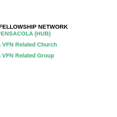
 FELLOWSHIP NETWORK
PENSACOLA (HUB)
 a VFN Related Church
 a VFN Related Group