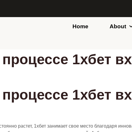
Home
About
процессе 1хбет вх
процессе 1хбет вх
остоянно растет, 1хбет занимает свое место благодаря ин