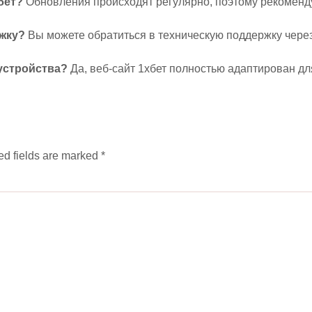
бет?
Обновления происходят регулярно, поэтому рекоменд
ржку?
Вы можете обратиться в техническую поддержку через 
 устройства?
Да, веб-сайт 1хбет полностью адаптирован д
ed fields are marked
*