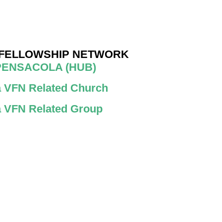
 FELLOWSHIP NETWORK
PENSACOLA (HUB)
 a VFN Related Church
 a VFN Related Group