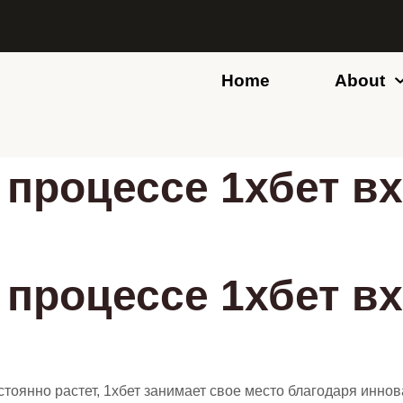
Home
About
процессе 1хбет вх
процессе 1хбет вх
остоянно растет, 1хбет занимает свое место благодаря ин