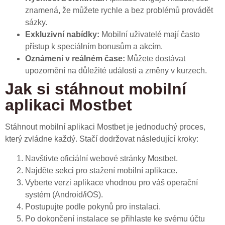
znamená, že můžete rychle a bez problémů provádět
sázky.
Exkluzivní nabídky:
Mobilní uživatelé mají často
přístup k speciálním bonusům a akcím.
Oznámení v reálném čase:
Můžete dostávat
upozornění na důležité události a změny v kurzech.
Jak si stáhnout mobilní
aplikaci Mostbet
Stáhnout mobilní aplikaci Mostbet je jednoduchý proces,
který zvládne každý. Stačí dodržovat následující kroky:
Navštivte oficiální webové stránky Mostbet.
Najděte sekci pro stažení mobilní aplikace.
Vyberte verzi aplikace vhodnou pro váš operační
systém (Android/iOS).
Postupujte podle pokynů pro instalaci.
Po dokončení instalace se přihlaste ke svému účtu