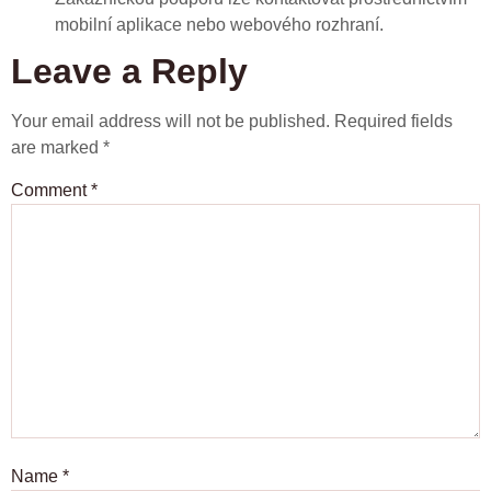
mobilní aplikace nebo webového rozhraní.
Leave a Reply
Your email address will not be published.
Required fields
are marked
*
Comment
*
Name
*