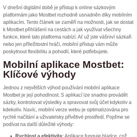
V dnešní digitální době je přístup k online sázkovým
platformám jako Mostbet rozhodně usnadněn díky mobilním
aplikacím. Tento článek se zaměří na možnosti, jak se dostat
k Mostbet přihlášení na cestách a jak využívat všechny
funkce, které tato platforma nabízí. Ať už jste vášniví sázkaři
nebo jen příležitostní hráči, mobilní přístup vám může
poskytnout flexibilitu a pohodlí, které potřebujete.
Mobilní aplikace Mostbet:
Klíčové výhody
Jednou z největších výhod používání mobilní aplikace
Mostbet je její pohodlnost. S aplikací lze snadno provádět
sázky, kontrolovat výsledky a spravovat svůj účet kdykoliv a
kdekoliv. Navíc, mobilní verze webu je optimalizována pro
rychlé načítání a uživatelsky přívětivé prostředí. Pojďme se
podívat na další důležité výhody:
Rychlost a efektivita:
Aplikace funguje hladce, což