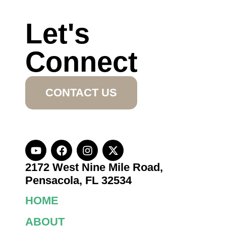
Let's
Connect
CONTACT US
2172 West Nine Mile Road,
Pensacola, FL 32534
HOME
ABOUT