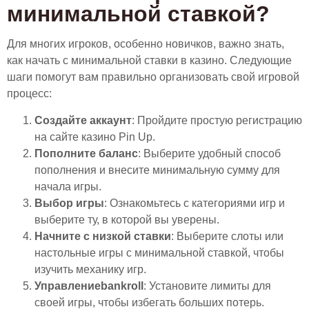
минимальной ставкой?
Для многих игроков, особенно новичков, важно знать,
как начать с минимальной ставки в казино. Следующие
шаги помогут вам правильно организовать свой игровой
процесс:
Создайте аккаунт
: Пройдите простую регистрацию
на сайте казино Pin Up.
Пополните баланс
: Выберите удобный способ
пополнения и внесите минимальную сумму для
начала игры.
Выбор игры
: Ознакомьтесь с категориями игр и
выберите ту, в которой вы уверены.
Начните с низкой ставки
: Выберите слоты или
настольные игры с минимальной ставкой, чтобы
изучить механику игр.
Управлениеbankroll
: Установите лимиты для
своей игры, чтобы избегать больших потерь.