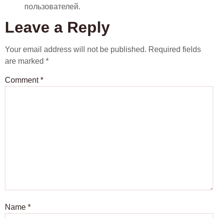
пользователей.
Leave a Reply
Your email address will not be published.
Required fields
are marked
*
Comment
*
Name
*