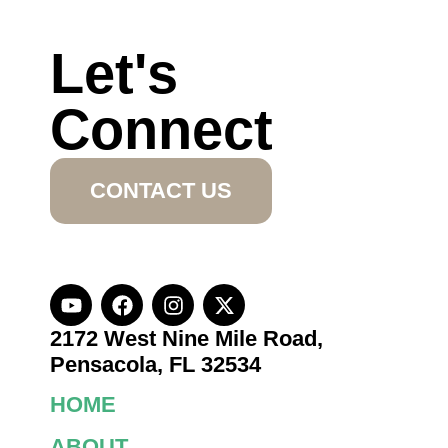
Let's
Connect
CONTACT US
2172 West Nine Mile Road,
Pensacola, FL 32534
HOME
ABOUT