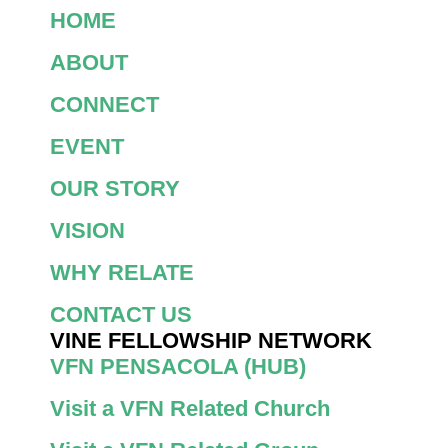
HOME
ABOUT
CONNECT
EVENT
OUR STORY
VISION
WHY RELATE
CONTACT US
VINE FELLOWSHIP NETWORK
VFN PENSACOLA (HUB)
Visit a VFN Related Church