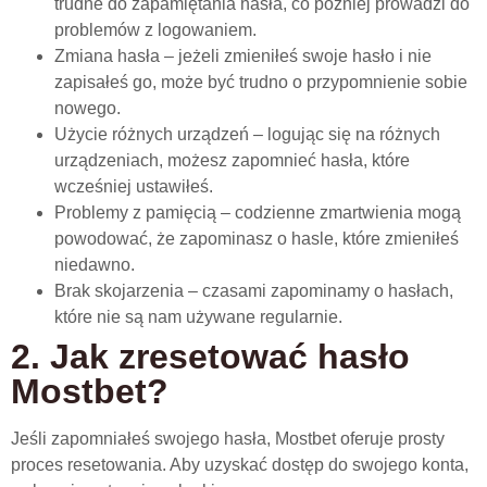
trudne do zapamiętania hasła, co później prowadzi do
problemów z logowaniem.
Zmiana hasła – jeżeli zmieniłeś swoje hasło i nie
zapisałeś go, może być trudno o przypomnienie sobie
nowego.
Użycie różnych urządzeń – logując się na różnych
urządzeniach, możesz zapomnieć hasła, które
wcześniej ustawiłeś.
Problemy z pamięcią – codzienne zmartwienia mogą
powodować, że zapominasz o hasle, które zmieniłeś
niedawno.
Brak skojarzenia – czasami zapominamy o hasłach,
które nie są nam używane regularnie.
2. Jak zresetować hasło
Mostbet?
Jeśli zapomniałeś swojego hasła, Mostbet oferuje prosty
proces resetowania. Aby uzyskać dostęp do swojego konta,