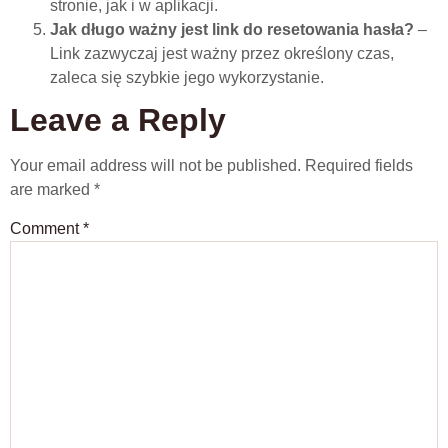
stronie, jak i w aplikacji.
Jak długo ważny jest link do resetowania hasła?
–
Link zazwyczaj jest ważny przez określony czas,
zaleca się szybkie jego wykorzystanie.
Leave a Reply
Your email address will not be published.
Required fields
are marked
*
Comment
*