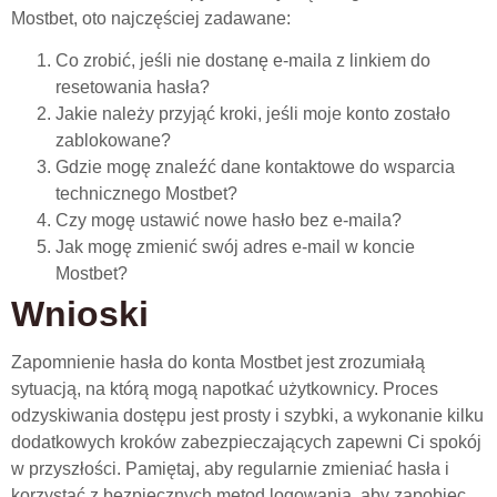
Mostbet, oto najczęściej zadawane:
Co zrobić, jeśli nie dostanę e-maila z linkiem do
resetowania hasła?
Jakie należy przyjąć kroki, jeśli moje konto zostało
zablokowane?
Gdzie mogę znaleźć dane kontaktowe do wsparcia
technicznego Mostbet?
Czy mogę ustawić nowe hasło bez e-maila?
Jak mogę zmienić swój adres e-mail w koncie
Mostbet?
Wnioski
Zapomnienie hasła do konta Mostbet jest zrozumiałą
sytuacją, na którą mogą napotkać użytkownicy. Proces
odzyskiwania dostępu jest prosty i szybki, a wykonanie kilku
dodatkowych kroków zabezpieczających zapewni Ci spokój
w przyszłości. Pamiętaj, aby regularnie zmieniać hasła i
korzystać z bezpiecznych metod logowania, aby zapobiec