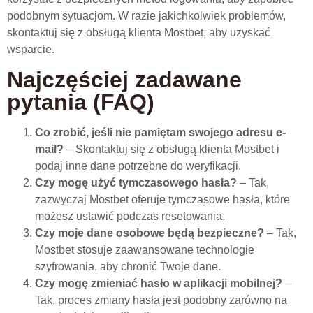
podobnym sytuacjom. W razie jakichkolwiek problemów,
skontaktuj się z obsługą klienta Mostbet, aby uzyskać
wsparcie.
Najczęściej zadawane
pytania (FAQ)
Co zrobić, jeśli nie pamiętam swojego adresu e-
mail?
– Skontaktuj się z obsługą klienta Mostbet i
podaj inne dane potrzebne do weryfikacji.
Czy mogę użyć tymczasowego hasła?
– Tak,
zazwyczaj Mostbet oferuje tymczasowe hasła, które
możesz ustawić podczas resetowania.
Czy moje dane osobowe będą bezpieczne?
– Tak,
Mostbet stosuje zaawansowane technologie
szyfrowania, aby chronić Twoje dane.
Czy mogę zmieniać hasło w aplikacji mobilnej?
–
Tak, proces zmiany hasła jest podobny zarówno na