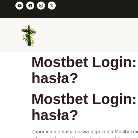
Mostbet Login:
hasła?
Mostbet Login:
hasła?
Zapomnienie hasła do swojego konta Mostbet moż