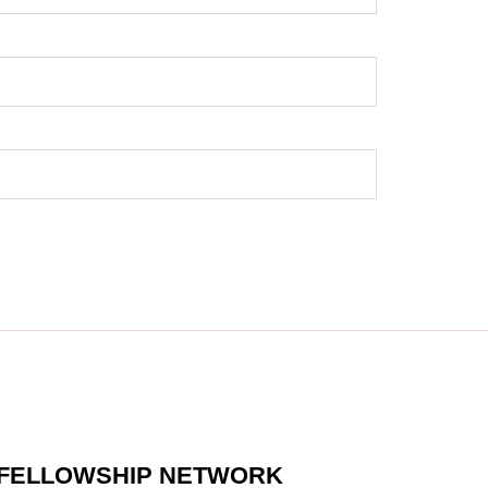
 FELLOWSHIP NETWORK