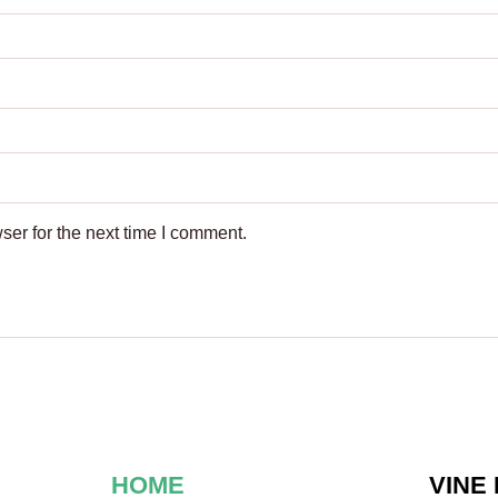
ser for the next time I comment.
HOME
VINE