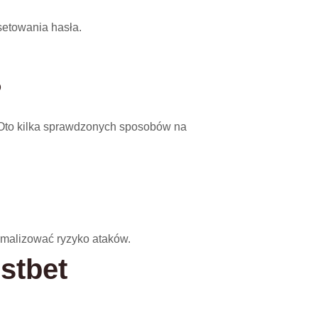
setowania hasła.
?
 Oto kilka sprawdzonych sposobów na
nimalizować ryzyko ataków.
stbet