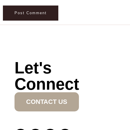
Let's
Connect
CONTACT US