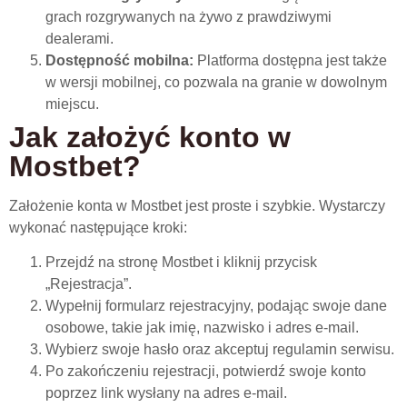
grach rozgrywanych na żywo z prawdziwymi
dealerami.
Dostępność mobilna:
Platforma dostępna jest także
w wersji mobilnej, co pozwala na granie w dowolnym
miejscu.
Jak założyć konto w
Mostbet?
Założenie konta w Mostbet jest proste i szybkie. Wystarczy
wykonać następujące kroki:
Przejdź na stronę Mostbet i kliknij przycisk
„Rejestracja”.
Wypełnij formularz rejestracyjny, podając swoje dane
osobowe, takie jak imię, nazwisko i adres e-mail.
Wybierz swoje hasło oraz akceptuj regulamin serwisu.
Po zakończeniu rejestracji, potwierdź swoje konto
poprzez link wysłany na adres e-mail.