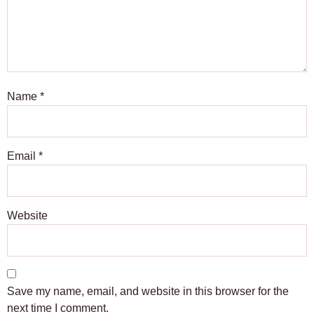
Name
*
Email
*
Website
Save my name, email, and website in this browser for the
next time I comment.