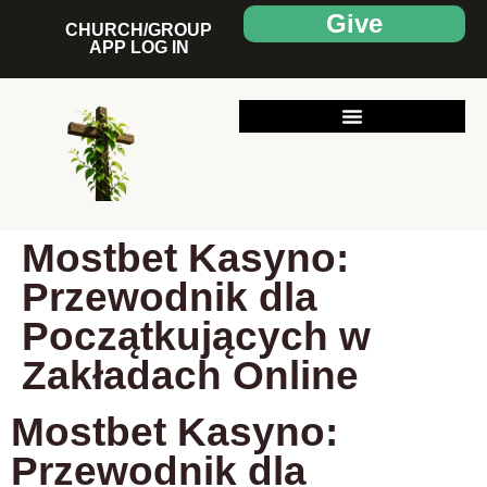
Give
CHURCH/GROUP
APP LOG IN
Mostbet Kasyno:
Przewodnik dla
Początkujących w
Zakładach Online
Mostbet Kasyno:
Przewodnik dla