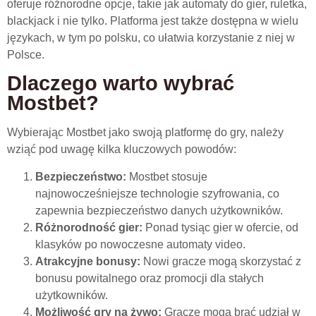
oferuje różnorodne opcje, takie jak automaty do gier, ruletka,
blackjack i nie tylko. Platforma jest także dostępna w wielu
językach, w tym po polsku, co ułatwia korzystanie z niej w
Polsce.
Dlaczego warto wybrać
Mostbet?
Wybierając Mostbet jako swoją platformę do gry, należy
wziąć pod uwagę kilka kluczowych powodów:
Bezpieczeństwo:
Mostbet stosuje
najnowocześniejsze technologie szyfrowania, co
zapewnia bezpieczeństwo danych użytkowników.
Różnorodność gier:
Ponad tysiąc gier w ofercie, od
klasyków po nowoczesne automaty video.
Atrakcyjne bonusy:
Nowi gracze mogą skorzystać z
bonusu powitalnego oraz promocji dla stałych
użytkowników.
Możliwość gry na żywo:
Gracze mogą brać udział w