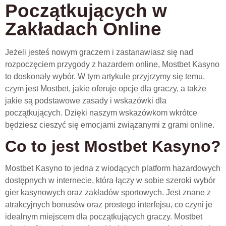
Początkujących w
Zakładach Online
Jeżeli jesteś nowym graczem i zastanawiasz się nad
rozpoczęciem przygody z hazardem online, Mostbet Kasyno
to doskonały wybór. W tym artykule przyjrzymy się temu,
czym jest Mostbet, jakie oferuje opcje dla graczy, a także
jakie są podstawowe zasady i wskazówki dla
początkujących. Dzięki naszym wskazówkom wkrótce
będziesz cieszyć się emocjami związanymi z grami online.
Co to jest Mostbet Kasyno?
Mostbet Kasyno to jedna z wiodących platform hazardowych
dostępnych w internecie, która łączy w sobie szeroki wybór
gier kasynowych oraz zakładów sportowych. Jest znane z
atrakcyjnych bonusów oraz prostego interfejsu, co czyni je
idealnym miejscem dla początkujących graczy. Mostbet