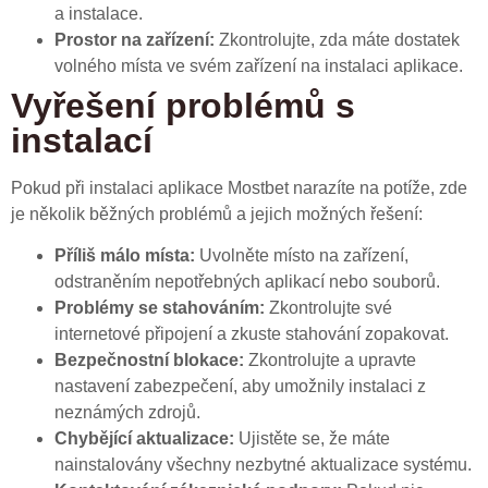
a instalace.
Prostor na zařízení:
Zkontrolujte, zda máte dostatek
volného místa ve svém zařízení na instalaci aplikace.
Vyřešení problémů s
instalací
Pokud při instalaci aplikace Mostbet narazíte na potíže, zde
je několik běžných problémů a jejich možných řešení:
Příliš málo místa:
Uvolněte místo na zařízení,
odstraněním nepotřebných aplikací nebo souborů.
Problémy se stahováním:
Zkontrolujte své
internetové připojení a zkuste stahování zopakovat.
Bezpečnostní blokace:
Zkontrolujte a upravte
nastavení zabezpečení, aby umožnily instalaci z
neznámých zdrojů.
Chybějící aktualizace:
Ujistěte se, že máte
nainstalovány všechny nezbytné aktualizace systému.