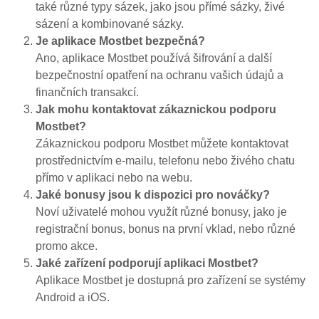
také různé typy sázek, jako jsou přímé sázky, živé
sázení a kombinované sázky.
Je aplikace Mostbet bezpečná?
Ano, aplikace Mostbet používá šifrování a další
bezpečnostní opatření na ochranu vašich údajů a
finančních transakcí.
Jak mohu kontaktovat zákaznickou podporu
Mostbet?
Zákaznickou podporu Mostbet můžete kontaktovat
prostřednictvím e-mailu, telefonu nebo živého chatu
přímo v aplikaci nebo na webu.
Jaké bonusy jsou k dispozici pro nováčky?
Noví uživatelé mohou využít různé bonusy, jako je
registrační bonus, bonus na první vklad, nebo různé
promo akce.
Jaké zařízení podporují aplikaci Mostbet?
Aplikace Mostbet je dostupná pro zařízení se systémy
Android a iOS.