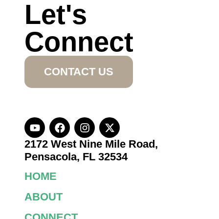
Let's
Connect
CONTACT US
2172 West Nine Mile Road,
Pensacola, FL 32534
HOME
ABOUT
CONNECT