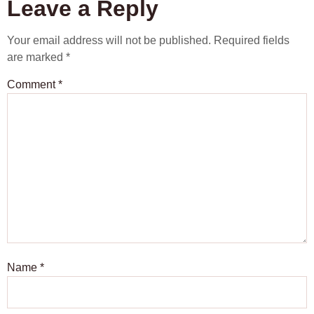
Leave a Reply
Your email address will not be published.
Required fields
are marked
*
Comment
*
Name
*