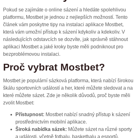
Pokud se zajímáte o online sázení a hledáte spolehlivou
platformu, Mostbet je jednou z nejlepších možností. Tento
článek vám poskytne tipy na instalaci aplikace Mostbet,
která vám umožní přístup k sázení kdykoliv a kdekoliv. V
následujících odstavcích se dozvíte, jak správně stáhnout
aplikaci Mostbet a jaké kroky byste měli podniknout pro
bezproblémovou instalaci.
Proč vybrat Mostbet?
Mostbet je populární sázková platforma, která nabízí širokou
škálu sportovních událostí a her, které můžete sledovat a na
které můžete sázet. Zde je několik důvodů, proč byste měli
zvolit Mostbet:
Přístupnost:
Mostbet nabízí snadný přístup k sázení
prostřednictvím mobilní aplikace.
Široká nabídka sázek:
Můžete sázet na různé sporty
a události, včetně fotbalu, basketbalu a esportů.