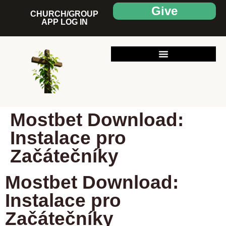
Give
CHURCH/GROUP
APP LOG IN
Mostbet Download:
Instalace pro
Začátečníky
Mostbet Download:
Instalace pro
Začátečníky