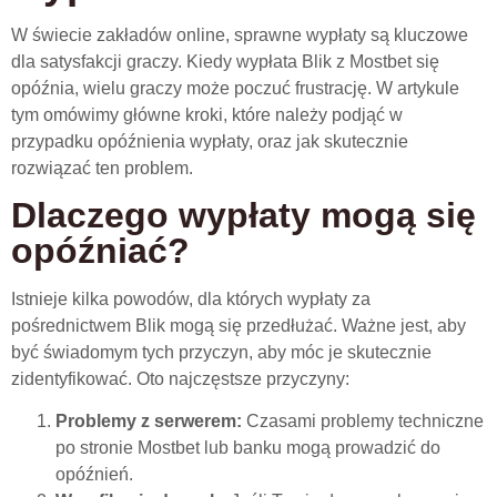
W świecie zakładów online, sprawne wypłaty są kluczowe
dla satysfakcji graczy. Kiedy wypłata Blik z Mostbet się
opóźnia, wielu graczy może poczuć frustrację. W artykule
tym omówimy główne kroki, które należy podjąć w
przypadku opóźnienia wypłaty, oraz jak skutecznie
rozwiązać ten problem.
Dlaczego wypłaty mogą się
opóźniać?
Istnieje kilka powodów, dla których wypłaty za
pośrednictwem Blik mogą się przedłużać. Ważne jest, aby
być świadomym tych przyczyn, aby móc je skutecznie
zidentyfikować. Oto najczęstsze przyczyny:
Problemy z serwerem:
Czasami problemy techniczne
po stronie Mostbet lub banku mogą prowadzić do
opóźnień.