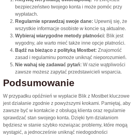
bezpieczeństwo twojego konta i może pomóc przy
wypłatach.
Regularnie sprawdzaj swoje dane:
Upewnij się, że
wszystkie informacje osobiste w koncie są aktualne.
Wybieraj wiarygodne metody płatności:
Blik jest
wygodny, ale warto mieć także inne opcje płatności.
Bądź na bieżąco z polityką Mostbet:
Znajomość
zasad i regulaminu pomoże uniknąć nieporozumień.
Nie wahaj się zadawać pytań:
W razie wątpliwości
zawsze możesz zapytać przedstawicieli wsparcia.
Podsumowanie
W przypadku opóźnień w wypłacie Blik z Mostbet kluczowe
jest działanie zgodnie z powyższymi krokami. Pamiętaj, aby
zawsze być w kontakcie z obsługą klienta oraz regularnie
sprawdzać stan swojego konta. Dzięki tym działaniom
będziesz w stanie szybko rozwiązac problemy, które mogą
wystąpić, a jednocześnie uniknąć niedogodności