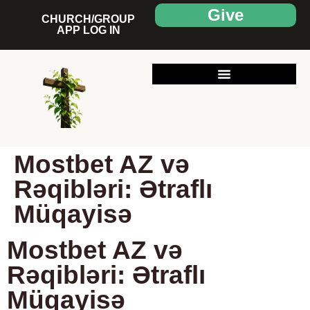
Give
CHURCH/GROUP
APP LOG IN
Mostbet AZ və
Rəqibləri: Ətraflı
Müqayisə
Mostbet AZ və
Rəqibləri: Ətraflı
Müqayisə