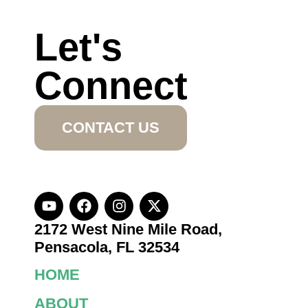
Let's
Connect
CONTACT US
2172 West Nine Mile Road,
Pensacola, FL 32534
HOME
ABOUT