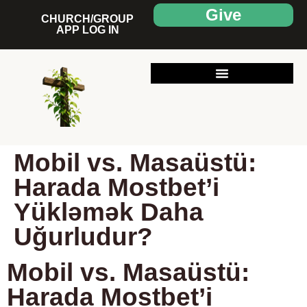
Give
CHURCH/GROUP
APP LOG IN
Mobil vs. Masaüstü:
Harada Mostbet’i
Yükləmək Daha
Uğurludur?
Mobil vs. Masaüstü:
Harada Mostbet’i