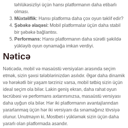
təhlükəsizliyi üçün hansı platformanın daha etibarlı
olması.
Müxtəliflik:
Hansı platforma daha çox oyun təklif edir?
Şəbəkə əlaqəsi:
Mobil platformalar üçün daha stabil
bir şəbəkə bağlantısı.
Performans:
Hansı platformanın daha sürətli şəkildə
yükləyib oyun oynamağa imkan verdiyi.
Nəticə
Nəticədə, mobil və masaüstü versiyaları arasında seçim
etmək, sizin şəxsi tələblərinizdən asılıdır. Əgər daha dinamik
və hərəkətli bir yaşam tərziniz varsa, mobil tətbiq sizin üçün
ideal seçim ola bilər. Lakin geniş ekran, daha rahat oyun
təcrübəsi və performans axtarırsınızsa, masaüstü versiyası
daha uyğun ola bilər. Hər iki platformanın avantajlarından
yararlanmaq üçün hər iki versiyanı da sınamağınız tövsiyə
olunur. Unutmayın ki, Mostbet-i yükləmək sizin üçün daha
yararlı olan platformada asandır.