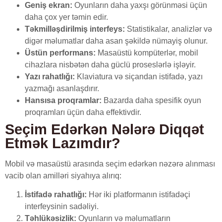
Geniş ekran:
Oyunların daha yaxşı görünməsi üçün
daha çox yer təmin edir.
Təkmilləşdirilmiş interfeys:
Statistikalar, analizlər və
digər məlumatlar daha asan şəkildə nümayiş olunur.
Üstün performans:
Masaüstü kompüterlər, mobil
cihazlara nisbətən daha güclü proseslərlə işləyir.
Yazı rahatlığı:
Klaviatura və siçandan istifadə, yazı
yazmağı asanlaşdırır.
Hansısa proqramlar:
Bazarda daha spesifik oyun
proqramları üçün daha effektivdir.
Seçim Edərkən Nələrə Diqqət
Etmək Lazımdır?
Mobil və masaüstü arasında seçim edərkən nəzərə alınması
vacib olan amilləri siyahıya alırıq:
İstifadə rahatlığı:
Hər iki platformanın istifadəçi
interfeysinin sadəliyi.
Təhlükəsizlik:
Oyunların və məlumatların