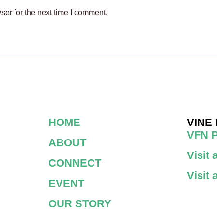
ser for the next time I comment.
HOME
VINE
VFN 
ABOUT
Visit
CONNECT
Visit
EVENT
OUR STORY