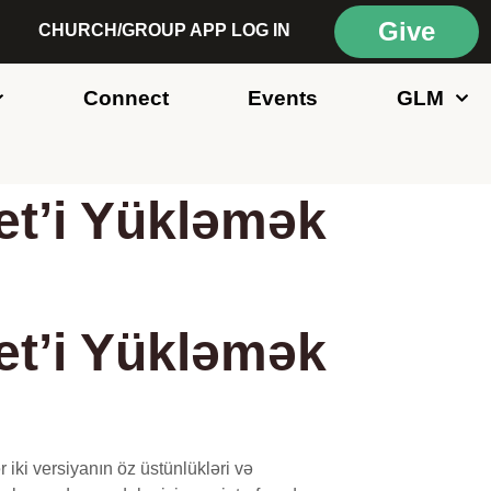
Give
CHURCH/GROUP APP LOG IN
Connect
Events
GLM
et’i Yükləmək
et’i Yükləmək
iki versiyanın öz üstünlükləri və