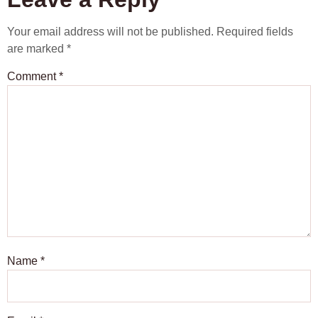
Your email address will not be published.
Required fields
are marked
*
Comment
*
Name
*