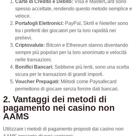
Carte di Credito e Debito:
Visa e MasterCard sono
spesso accettate, rendendo questo metodo semplice e
veloce.
Portafogli Elettronici:
PayPal, Skrill e Neteller sono
tra i preferiti dei giocatori per la loro rapidità nei
prelievi.
Criptovalute:
Bitcoin e Ethereum stanno diventando
sempre più popolari per la loro anonimato e velocità
nelle transazioni.
Bonifici Bancari:
Sebbene più lenti, sono una scelta
sicura per le transazioni di grandi importi.
Voucher Prepagati:
Métodi come Paysafecard
permettono di giocare senza fornire dati bancari.
2. Vantaggi dei metodi di
pagamento nei casino non
AAMS
Utilizzare i metodi di pagamento proposti dai casino non