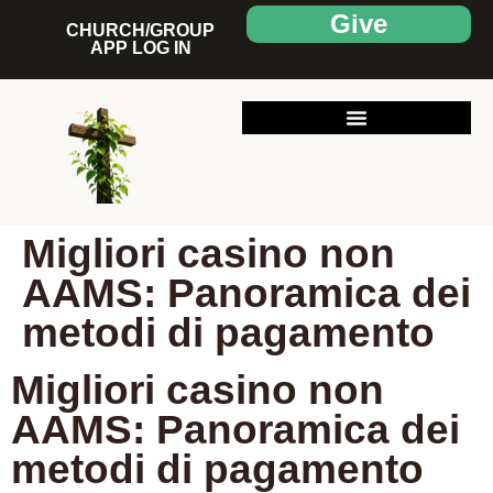
Give
CHURCH/GROUP
APP LOG IN
Migliori casino non
AAMS: Panoramica dei
metodi di pagamento
Migliori casino non
AAMS: Panoramica dei
metodi di pagamento