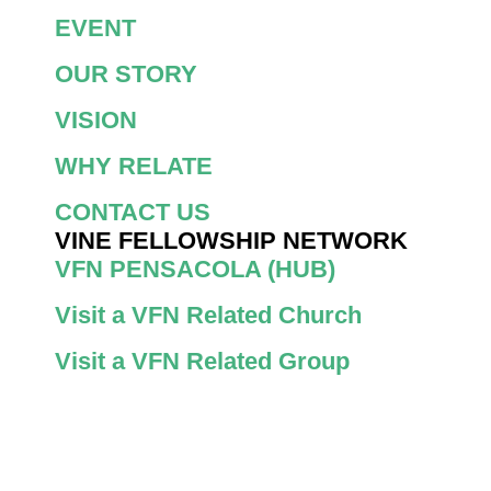
EVENT
OUR STORY
VISION
WHY RELATE
CONTACT US
VINE FELLOWSHIP NETWORK
VFN PENSACOLA (HUB)
Visit a VFN Related Church
Visit a VFN Related Group