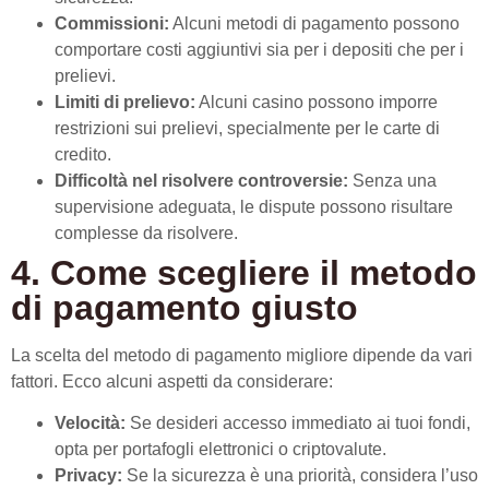
Commissioni:
Alcuni metodi di pagamento possono
comportare costi aggiuntivi sia per i depositi che per i
prelievi.
Limiti di prelievo:
Alcuni casino possono imporre
restrizioni sui prelievi, specialmente per le carte di
credito.
Difficoltà nel risolvere controversie:
Senza una
supervisione adeguata, le dispute possono risultare
complesse da risolvere.
4. Come scegliere il metodo
di pagamento giusto
La scelta del metodo di pagamento migliore dipende da vari
fattori. Ecco alcuni aspetti da considerare:
Velocità:
Se desideri accesso immediato ai tuoi fondi,
opta per portafogli elettronici o criptovalute.
Privacy:
Se la sicurezza è una priorità, considera l’uso