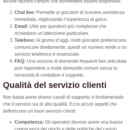
alcune opzioni comuni che dovrebbero essere disponibili:
Chat live:
Permette ai giocatori di ricevere assistenza
immediata, migliorando l’esperienza di gioco.
Email:
Utile per questioni più complesse che
richiedono un’attenzione particolare.
Telefono:
Al giorno d’oggi, molti giocatori preferiscono
comunicare direttamente, quindi un numero verde o un
servizio telefonico è essenziale.
FAQ:
Una sezione di domande frequenti ben articolata
può rispondere a molte domande comuni senza la
necessità di contattare il supporto.
Qualità del servizio clienti
Non basta avere diversi canali di supporto; è fondamentale
che il servizio sia di alta qualità. Ecco alcuni aspetti che
definiscono un buon servizio clienti:
Competenza:
Gli operatori devono avere una buona
conoscenza dei giochi e delle politiche del casinò.