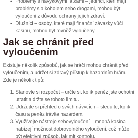
Problémy s návykovými látkami – jedinci, kteří mají
problémy s alkoholem nebo drogami, mohou být
vyloučeni z důvodu ochrany jejich zdraví.
Dlužníci – osoby, které mají finanční závazky vůči
kasinu, mohou být rovněž vyloučeny.
Jak se chránit před
vyloučením
Existuje několik způsobů, jak se hráči mohou chránit před
vyloučením, a udržet si zdravý přístup k hazardním hrám.
Zde je několik tipů:
Stanovte si rozpočet – určte si, kolik peněz jste ochotni
utratit a držte se tohoto limitu.
Udržujte si přehled o svých návycích – sledujte, kolik
času a peněz trávíte hazardem.
Využívejte nástroje sebevyloučení – mnohá kasina
nabízejí možnost dobrovolného vyloučení, což může
být efektivní způsob, jak mít kontrolu.