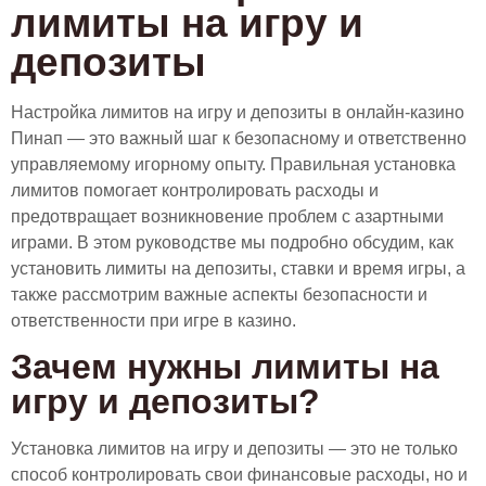
лимиты на игру и
депозиты
Настройка лимитов на игру и депозиты в онлайн-казино
Пинап — это важный шаг к безопасному и ответственно
управляемому игорному опыту. Правильная установка
лимитов помогает контролировать расходы и
предотвращает возникновение проблем с азартными
играми. В этом руководстве мы подробно обсудим, как
установить лимиты на депозиты, ставки и время игры, а
также рассмотрим важные аспекты безопасности и
ответственности при игре в казино.
Зачем нужны лимиты на
игру и депозиты?
Установка лимитов на игру и депозиты — это не только
способ контролировать свои финансовые расходы, но и