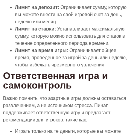
Лимит на депозит:
Ограничивает сумму, которую
вы можете внести на свой игровой счет за день,
неделю или месяц.
Лимит на ставки:
Устанавливает максимальную
сумму, которую можно использовать для ставок в
течение определенного периода времени.
Лимит на время игры:
Ограничивает общее
время, проведенное за игрой за день или неделю,
чтобы избежать чрезмерного увлечения.
Ответственная игра и
самоконтроль
Важно помнить, что азартные игры должны оставаться
развлечением, а не источником стресса. Пинап
поддерживает ответственную игру и предлагает
рекомендации для игроков, такие как:
Играть только на те деньги, которые вы можете