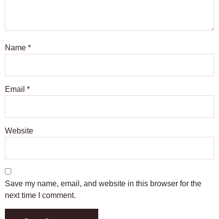
Name
*
Email
*
Website
Save my name, email, and website in this browser for the
next time I comment.