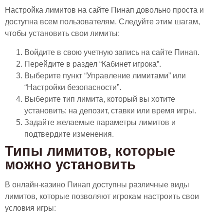
Настройка лимитов на сайте Пинап довольно проста и
доступна всем пользователям. Следуйте этим шагам,
чтобы установить свои лимиты:
Войдите в свою учетную запись на сайте Пинап.
Перейдите в раздел “Кабинет игрока”.
Выберите пункт “Управление лимитами” или
“Настройки безопасности”.
Выберите тип лимита, который вы хотите
установить: на депозит, ставки или время игры.
Задайте желаемые параметры лимитов и
подтвердите изменения.
Типы лимитов, которые
можно установить
В онлайн-казино Пинап доступны различные виды
лимитов, которые позволяют игрокам настроить свои
условия игры: