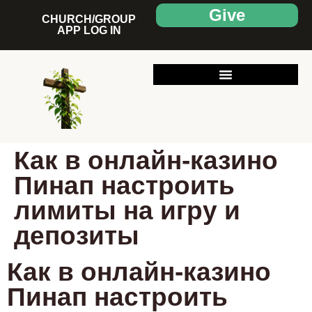
Give
CHURCH/GROUP
APP LOG IN
Как в онлайн-казино
Пинап настроить
лимиты на игру и
депозиты
Как в онлайн-казино
Пинап настроить