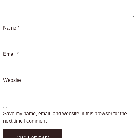
Name
*
Email
*
Website
Save my name, email, and website in this browser for the
next time I comment.