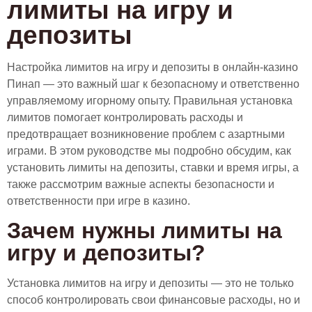
лимиты на игру и
депозиты
Настройка лимитов на игру и депозиты в онлайн-казино
Пинап — это важный шаг к безопасному и ответственно
управляемому игорному опыту. Правильная установка
лимитов помогает контролировать расходы и
предотвращает возникновение проблем с азартными
играми. В этом руководстве мы подробно обсудим, как
установить лимиты на депозиты, ставки и время игры, а
также рассмотрим важные аспекты безопасности и
ответственности при игре в казино.
Зачем нужны лимиты на
игру и депозиты?
Установка лимитов на игру и депозиты — это не только
способ контролировать свои финансовые расходы, но и