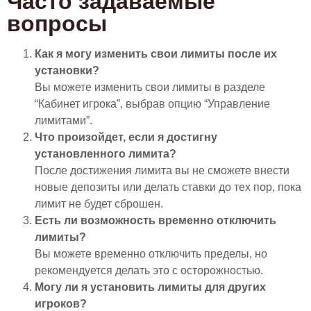
Часто задаваемые
вопросы
Как я могу изменить свои лимиты после их
установки?
Вы можете изменить свои лимиты в разделе
“Кабинет игрока”, выбрав опцию “Управление
лимитами”.
Что произойдет, если я достигну
установленного лимита?
После достижения лимита вы не сможете внести
новые депозиты или делать ставки до тех пор, пока
лимит не будет сброшен.
Есть ли возможность временно отключить
лимиты?
Вы можете временно отключить пределы, но
рекомендуется делать это с осторожностью.
Могу ли я установить лимиты для других
игроков?