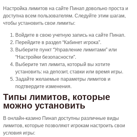
Настройка лимитов на сайте Пинап довольно проста и
доступна всем пользователям. Следуйте этим шагам,
чтобы установить свои лимиты:
Войдите в свою учетную запись на сайте Пинап.
Перейдите в раздел “Кабинет игрока”.
Выберите пункт “Управление лимитами” или
“Настройки безопасности”.
Выберите тип лимита, который вы хотите
установить: на депозит, ставки или время игры.
Задайте желаемые параметры лимитов и
подтвердите изменения.
Типы лимитов, которые
можно установить
В онлайн-казино Пинап доступны различные виды
лимитов, которые позволяют игрокам настроить свои
условия игры: