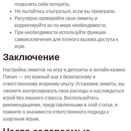
позволить себе потерять.
Не пытайтесь отыграться, если вы проиграли.
Регулярно проверяйте свои лимиты и
корректируйте их по мере необходимости.
При необходимости используйте функции
самоисключения для полного вызова доступа к
игре.
Заключение
Настройка лимитов на игру и депозиты в онлайн-казино
Пинап — это важный шаг к безопасному и
ответственному игорному опыту. Установив лимиты, вы
сможете контролировать свои расходы и наслаждаться
игрой без лишнего стресса. Воспользуйтесь
рекомендациями, представленными в этой статье, и
помните о значимости ответственного подхода к
азартным играм.