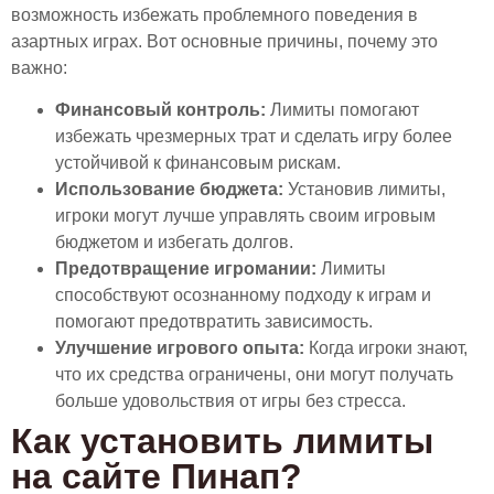
возможность избежать проблемного поведения в
азартных играх. Вот основные причины, почему это
важно:
Финансовый контроль:
Лимиты помогают
избежать чрезмерных трат и сделать игру более
устойчивой к финансовым рискам.
Использование бюджета:
Установив лимиты,
игроки могут лучше управлять своим игровым
бюджетом и избегать долгов.
Предотвращение игромании:
Лимиты
способствуют осознанному подходу к играм и
помогают предотвратить зависимость.
Улучшение игрового опыта:
Когда игроки знают,
что их средства ограничены, они могут получать
больше удовольствия от игры без стресса.
Как установить лимиты
на сайте Пинап?