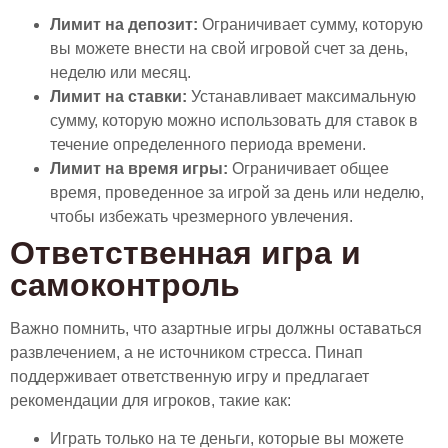
Лимит на депозит:
Ограничивает сумму, которую
вы можете внести на свой игровой счет за день,
неделю или месяц.
Лимит на ставки:
Устанавливает максимальную
сумму, которую можно использовать для ставок в
течение определенного периода времени.
Лимит на время игры:
Ограничивает общее
время, проведенное за игрой за день или неделю,
чтобы избежать чрезмерного увлечения.
Ответственная игра и
самоконтроль
Важно помнить, что азартные игры должны оставаться
развлечением, а не источником стресса. Пинап
поддерживает ответственную игру и предлагает
рекомендации для игроков, такие как:
Играть только на те деньги, которые вы можете