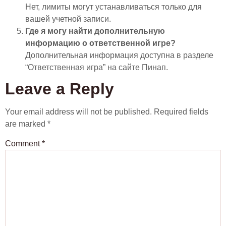
Нет, лимиты могут устанавливаться только для
вашей учетной записи.
Где я могу найти дополнительную
информацию о ответственной игре?
Дополнительная информация доступна в разделе
“Ответственная игра” на сайте Пинап.
Leave a Reply
Your email address will not be published.
Required fields
are marked
*
Comment
*