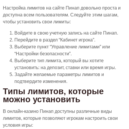
Настройка лимитов на сайте Пинап довольно проста и
доступна всем пользователям. Следуйте этим шагам,
чтобы установить свои лимиты:
Войдите в свою учетную запись на сайте Пинап.
Перейдите в раздел “Кабинет игрока”.
Выберите пункт “Управление лимитами” или
“Настройки безопасности”.
Выберите тип лимита, который вы хотите
установить: на депозит, ставки или время игры.
Задайте желаемые параметры лимитов и
подтвердите изменения.
Типы лимитов, которые
можно установить
В онлайн-казино Пинап доступны различные виды
лимитов, которые позволяют игрокам настроить свои
условия игры: