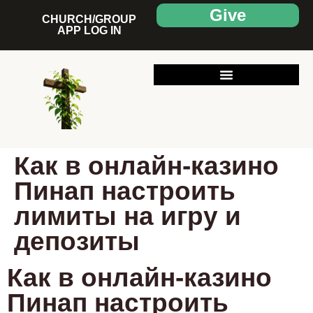
Give
CHURCH/GROUP
APP LOG IN
Как в онлайн-казино
Пинап настроить
лимиты на игру и
депозиты
Как в онлайн-казино
Пинап настроить