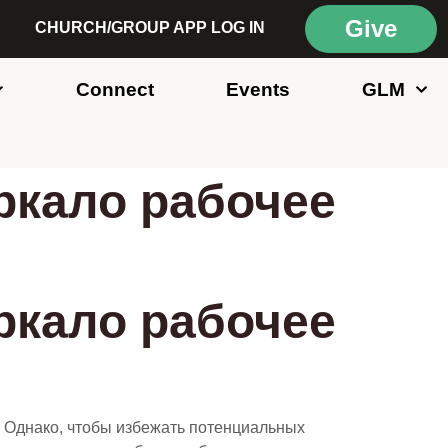
Give
CHURCH/GROUP APP LOG IN
Connect
Events
GLM
еркало рабочее
еркало рабочее
е. Однако, чтобы избежать потенциальных