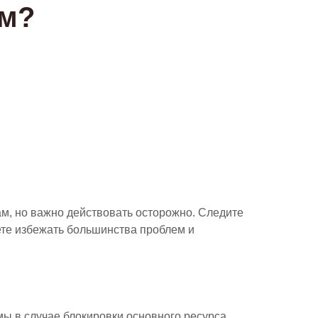
ом?
м, но важно действовать осторожно. Следите
те избежать большинства проблем и
ы в случае блокировки основного ресурса.