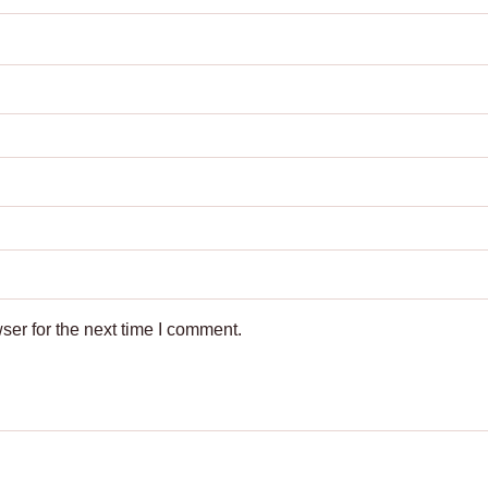
ser for the next time I comment.