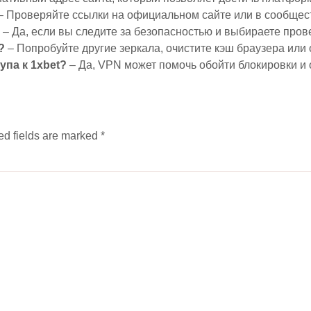
– Проверяйте ссылки на официальном сайте или в сообщест
– Да, если вы следите за безопасностью и выбираете про
?
– Попробуйте другие зеркала, очистите кэш браузера или 
упа к 1xbet?
– Да, VPN может помочь обойти блокировки и 
ed fields are marked
*