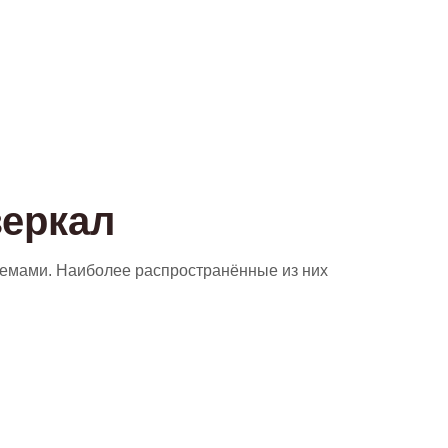
зеркал
блемами. Наиболее распространённые из них