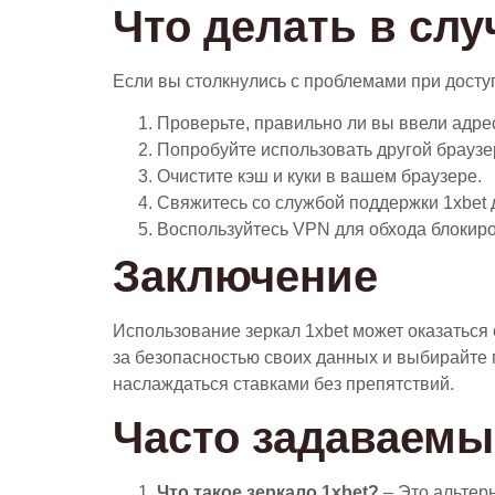
Что делать в слу
Если вы столкнулись с проблемами при досту
Проверьте, правильно ли вы ввели адрес
Попробуйте использовать другой браузер
Очистите кэш и куки в вашем браузере.
Свяжитесь со службой поддержки 1xbet 
Воспользуйтесь VPN для обхода блокиро
Заключение
Использование зеркал 1xbet может оказатьс
за безопасностью своих данных и выбирайте
наслаждаться ставками без препятствий.
Часто задаваемы
Что такое зеркало 1xbet?
– Это альтер