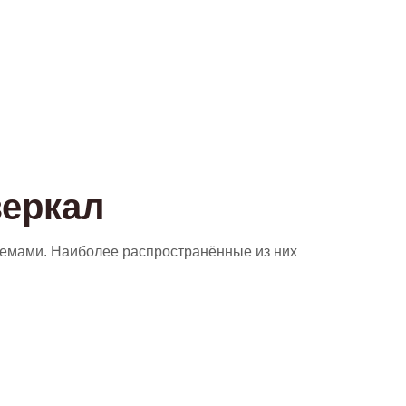
?
зеркал
блемами. Наиболее распространённые из них