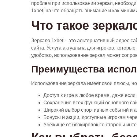
проблем при использовании зеркал, необходи
1xbet, на что обращать внимание и как миним
Что такое зеркал
Зеркало 1xbet – это альтернативный адрес са
сайта. Услуга актуальна для игроков, которы
удобство, использование зеркал может сопро
Преимущества исполь
Использование зеркала имеет свои плюсы, но
Доступ к игре в любое время, даже если
Сохранение всех функций основного сай
Широкий выбор спортивных событий и а
Бонусы и акции, доступные игрокам чере
Убежище от блокировок со стороны инте