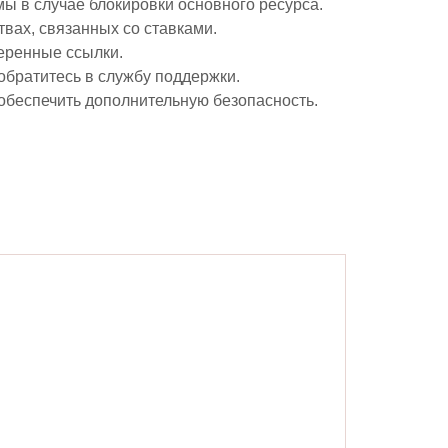
ы в случае блокировки основного ресурса.
вах, связанных со ставками.
веренные ссылки.
обратитесь в службу поддержки.
обеспечить дополнительную безопасность.