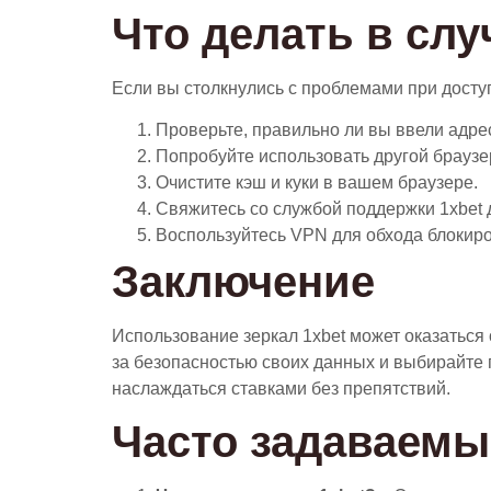
Что делать в слу
Если вы столкнулись с проблемами при досту
Проверьте, правильно ли вы ввели адрес
Попробуйте использовать другой браузер
Очистите кэш и куки в вашем браузере.
Свяжитесь со службой поддержки 1xbet 
Воспользуйтесь VPN для обхода блокиро
Заключение
Использование зеркал 1xbet может оказатьс
за безопасностью своих данных и выбирайте
наслаждаться ставками без препятствий.
Часто задаваемы