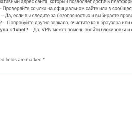
нативный адрес сайта, который позволяет достичь платформ
– Проверяйте ссылки на официальном сайте или в сообщест
– Да, если вы следите за безопасностью и выбираете про
?
– Попробуйте другие зеркала, очистите кэш браузера или 
упа к 1xbet?
– Да, VPN может помочь обойти блокировки и 
ed fields are marked
*