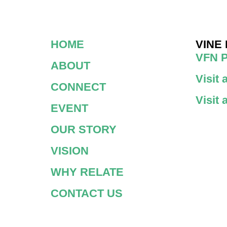
HOME
VINE
VFN 
ABOUT
Visit
CONNECT
Visit
EVENT
OUR STORY
VISION
WHY RELATE
CONTACT US