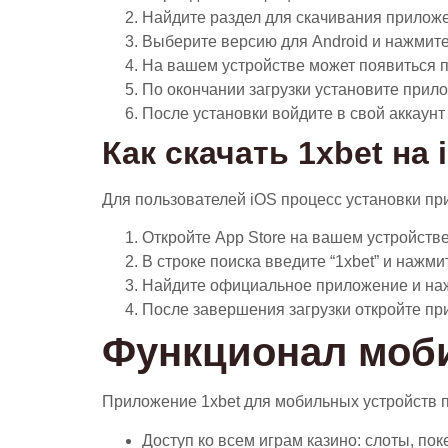
Найдите раздел для скачивания прилож
Выберите версию для Android и нажмите
На вашем устройстве может появиться пр
По окончании загрузки установите прило
После установки войдите в свой аккаунт
Как скачать 1xbet на 
Для пользователей iOS процесс установки пр
Откройте App Store на вашем устройстве
В строке поиска введите “1xbet” и нажми
Найдите официальное приложение и наж
После завершения загрузки откройте при
Функционал моби
Приложение 1xbet для мобильных устройств п
Доступ ко всем играм казино: слоты, пок