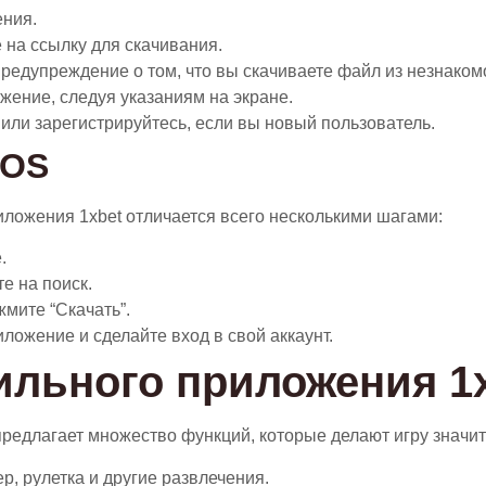
ения.
 на ссылку для скачивания.
едупреждение о том, что вы скачиваете файл из незнакомог
жение, следуя указаниям на экране.
 или зарегистрируйтесь, если вы новый пользователь.
iOS
иложения 1xbet отличается всего несколькими шагами:
.
те на поиск.
мите “Скачать”.
ложение и сделайте вход в свой аккаунт.
льного приложения 1
редлагает множество функций, которые делают игру значит
ер, рулетка и другие развлечения.