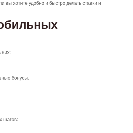
 вы хотите удобно и быстро делать ставки и
мобильных
 них:
вные бонусы.
х шагов: