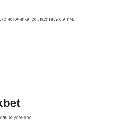
о источника, согласитесь с этим.
xbet
ельно удобнее: