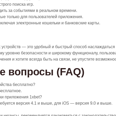
рого поиска игр.
едить за событиями в реальном времени.
ые только для пользователей приложения.
ключая электронные кошельки и банковские карты.
 устройств — это удобный и быстрый способ наслаждаться
ому уровню безопасности и широкому функционалу, пользов
ения и хотите всегда быть на связи, не упустите возможнос
е вопросы (FAQ)
ойства бесплатно?
бесплатное.
ки приложения 1xbet?
ебуется версия 4.1 и выше, для iOS — версия 9.0 и выше.
ои нюансы, рекомендуется ознакомиться с законодательство