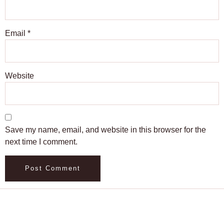
Email
*
Website
Save my name, email, and website in this browser for the
next time I comment.