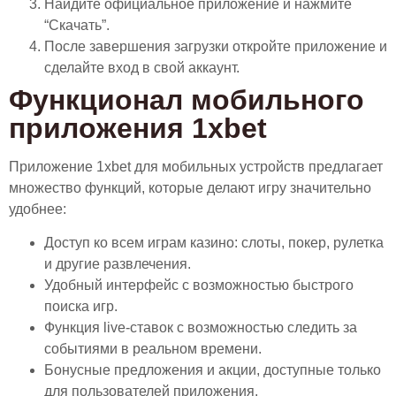
Найдите официальное приложение и нажмите
“Скачать”.
После завершения загрузки откройте приложение и
сделайте вход в свой аккаунт.
Функционал мобильного
приложения 1xbet
Приложение 1xbet для мобильных устройств предлагает
множество функций, которые делают игру значительно
удобнее:
Доступ ко всем играм казино: слоты, покер, рулетка
и другие развлечения.
Удобный интерфейс с возможностью быстрого
поиска игр.
Функция live-ставок с возможностью следить за
событиями в реальном времени.
Бонусные предложения и акции, доступные только
для пользователей приложения.