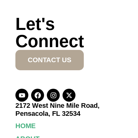
Let's
Connect
CONTACT US
2172 West Nine Mile Road,
Pensacola, FL 32534
HOME