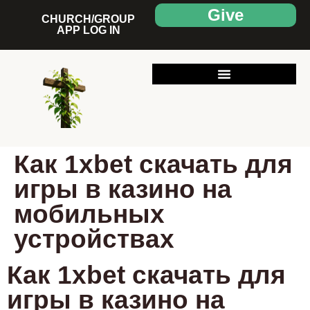
Give
CHURCH/GROUP
APP LOG IN
Как 1xbet скачать для
игры в казино на
мобильных
устройствах
Как 1xbet скачать для
игры в казино на