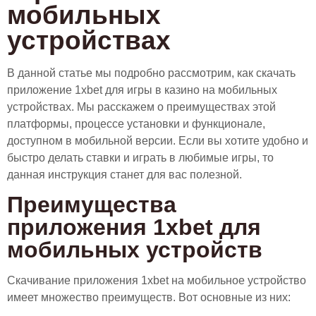
мобильных
устройствах
В данной статье мы подробно рассмотрим, как скачать
приложение 1xbet для игры в казино на мобильных
устройствах. Мы расскажем о преимуществах этой
платформы, процессе установки и функционале,
доступном в мобильной версии. Если вы хотите удобно и
быстро делать ставки и играть в любимые игры, то
данная инструкция станет для вас полезной.
Преимущества
приложения 1xbet для
мобильных устройств
Скачивание приложения 1xbet на мобильное устройство
имеет множество преимуществ. Вот основные из них: