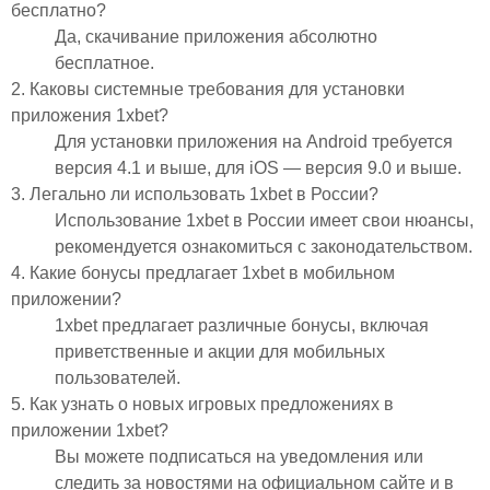
бесплатно?
Да, скачивание приложения абсолютно
бесплатное.
2. Каковы системные требования для установки
приложения 1xbet?
Для установки приложения на Android требуется
версия 4.1 и выше, для iOS — версия 9.0 и выше.
3. Легально ли использовать 1xbet в России?
Использование 1xbet в России имеет свои нюансы,
рекомендуется ознакомиться с законодательством.
4. Какие бонусы предлагает 1xbet в мобильном
приложении?
1xbet предлагает различные бонусы, включая
приветственные и акции для мобильных
пользователей.
5. Как узнать о новых игровых предложениях в
приложении 1xbet?
Вы можете подписаться на уведомления или
следить за новостями на официальном сайте и в