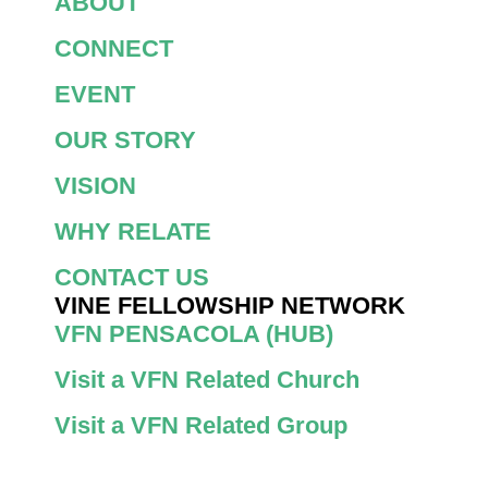
ABOUT
CONNECT
EVENT
OUR STORY
VISION
WHY RELATE
CONTACT US
VINE FELLOWSHIP NETWORK
VFN PENSACOLA (HUB)
Visit a VFN Related Church
Visit a VFN Related Group