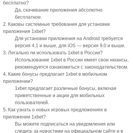
бесплатно?
Да, скачивание приложения абсолютно
бесплатное.
2. Каковы системные требования для установки
приложения 1xbet?
Для установки приложения на Android требуется
версия 4.1 и выше, для iOS — версия 9.0 и выше.
3. Легально ли использовать 1xbet в России?
Использование 1xbet в России имеет свои нюансы,
рекомендуется ознакомиться с законодательством.
4. Какие бонусы предлагает 1xbet в мобильном
приложении?
1xbet предлагает различные бонусы, включая
приветственные и акции для мобильных
пользователей.
5. Как узнать о новых игровых предложениях в
приложении 1xbet?
Вы можете подписаться на уведомления или
следить за новостями на официальном сайте и в