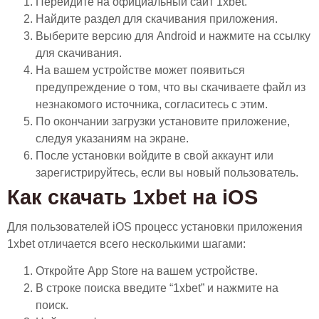
Перейдите на официальный сайт 1xbet.
Найдите раздел для скачивания приложения.
Выберите версию для Android и нажмите на ссылку
для скачивания.
На вашем устройстве может появиться
предупреждение о том, что вы скачиваете файл из
незнакомого источника, согласитесь с этим.
По окончании загрузки установите приложение,
следуя указаниям на экране.
После установки войдите в свой аккаунт или
зарегистрируйтесь, если вы новый пользователь.
Как скачать 1xbet на iOS
Для пользователей iOS процесс установки приложения
1xbet отличается всего несколькими шагами:
Откройте App Store на вашем устройстве.
В строке поиска введите “1xbet” и нажмите на
поиск.