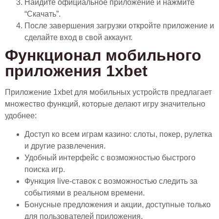
Найдите официальное приложение и нажмите
“Скачать”.
После завершения загрузки откройте приложение и
сделайте вход в свой аккаунт.
Функционал мобильного
приложения 1xbet
Приложение 1xbet для мобильных устройств предлагает
множество функций, которые делают игру значительно
удобнее:
Доступ ко всем играм казино: слоты, покер, рулетка
и другие развлечения.
Удобный интерфейс с возможностью быстрого
поиска игр.
Функция live-ставок с возможностью следить за
событиями в реальном времени.
Бонусные предложения и акции, доступные только
для пользователей приложения.