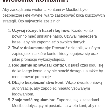
Aby zarządzanie wieloma kontami w Mostbet było
bezpieczne i efektywne, warto zastosować kilka kluczowych
strategii. Oto najważniejsze z nich:
Używaj różnych haseł i loginów:
Każde konto
powinno mieć unikalne hasło. Używaj menedżera
haseł, aby nie zapomnieć o swoich danych.
Twórz dokumentację:
Prowadź dziennik, w którym
zapisujesz, na które konto i kiedy logujesz się oraz
jakie promocje wykorzystujesz.
Regularnie sprawdzaj konta:
Co jakiś czas loguj się
do każdego konta, aby nie stracić dostępu, a także by
monitorować promocje.
Dbaj o bezpieczeństwo kont:
Włącz dwustopniową
autoryzację, aby zapobiec nieautoryzowanym
logowaniom.
Znajomość regulaminu:
Zapoznaj się z zasadami
Mostbet dotyczącymi posiadania wielu kont, aby nie