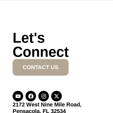
Let's
Connect
CONTACT US
2172 West Nine Mile Road,
Pensacola, FL 32534