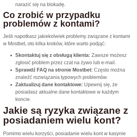
narazić się na blokadę.
Co zrobić w przypadku
problemów z kontami?
Jeśli napotkasz jakiekolwiek problemy związane z kontami
w Mostbet, oto kilka kroków, które warto podjąć:
Skontaktuj się z obsługą klienta:
Zawsze możesz
zgłosić problem przez czat na żywo lub e-mail.
Sprawdź FAQ na stronie Mostbet:
Często można
znaleźć rozwiązania typowych problemów.
Zaktualizuj dane kontaktowe:
Upewnij się, że
posiadasz aktualne dane kontaktowe w każdym
koncie.
Jakie są ryzyka związane z
posiadaniem wielu kont?
Pomimo wielu korzyści, posiadanie wielu kont w kasynie