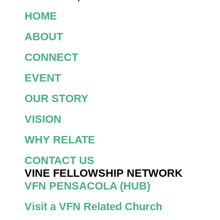
HOME
ABOUT
CONNECT
EVENT
OUR STORY
VISION
WHY RELATE
CONTACT US
VINE FELLOWSHIP NETWORK
VFN PENSACOLA (HUB)
Visit a VFN Related Church