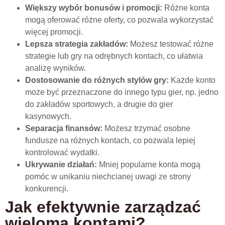
Większy wybór bonusów i promocji:
Różne konta
mogą oferować różne oferty, co pozwala wykorzystać
więcej promocji.
Lepsza strategia zakładów:
Możesz testować różne
strategie lub gry na odrębnych kontach, co ułatwia
analizę wyników.
Dostosowanie do różnych stylów gry:
Każde konto
może być przeznaczone do innego typu gier, np. jedno
do zakładów sportowych, a drugie do gier
kasynowych.
Separacja finansów:
Możesz trzymać osobne
fundusze na różnych kontach, co pozwala lepiej
kontrolować wydatki.
Ukrywanie działań:
Mniej popularne konta mogą
pomóc w unikaniu niechcianej uwagi ze strony
konkurencji.
Jak efektywnie zarządzać
wieloma kontami?