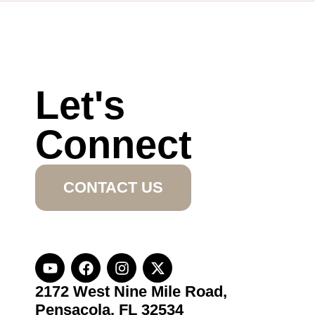
Let's
Connect
CONTACT US
2172 West Nine Mile Road,
Pensacola, FL 32534