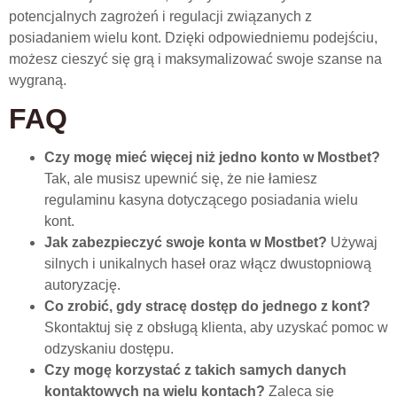
potencjalnych zagrożeń i regulacji związanych z
posiadaniem wielu kont. Dzięki odpowiedniemu podejściu,
możesz cieszyć się grą i maksymalizować swoje szanse na
wygraną.
FAQ
Czy mogę mieć więcej niż jedno konto w Mostbet?
Tak, ale musisz upewnić się, że nie łamiesz
regulaminu kasyna dotyczącego posiadania wielu
kont.
Jak zabezpieczyć swoje konta w Mostbet?
Używaj
silnych i unikalnych haseł oraz włącz dwustopniową
autoryzację.
Co zrobić, gdy stracę dostęp do jednego z kont?
Skontaktuj się z obsługą klienta, aby uzyskać pomoc w
odzyskaniu dostępu.
Czy mogę korzystać z takich samych danych
kontaktowych na wielu kontach?
Zaleca się