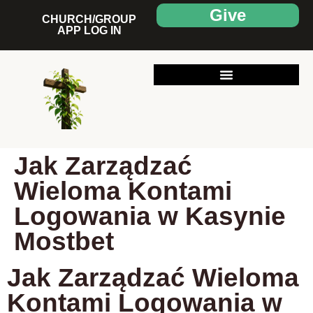
Give
CHURCH/GROUP
APP LOG IN
Jak Zarządzać
Wieloma Kontami
Logowania w Kasynie
Mostbet
Jak Zarządzać Wieloma
Kontami Logowania w