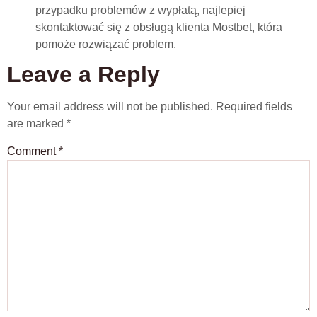
przypadku problemów z wypłatą, najlepiej
skontaktować się z obsługą klienta Mostbet, która
pomoże rozwiązać problem.
Leave a Reply
Your email address will not be published.
Required fields
are marked
*
Comment
*