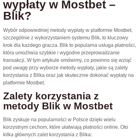
wypłaty w Mostbet –
Blik?
Wybór odpowiedniej metody wypłaty w platformie Mostbet,
szczególnie z wykorzystaniem systemu Blik, to kluczowy
krok dla każdego gracza. Blik to popularna usługa płatności,
która umożliwia szybkie i wygodne przeprowadzanie
transakcji. W tym artykule omówimy, co powinno się wziąć
pod uwagę przy wyborze metody wypłaty, jakie są zalety
korzystania z Blika oraz jak skutecznie dokonać wypłaty na
platformie Mostbet.
Zalety korzystania z
metody Blik w Mostbet
Blik zyskuje na popularności w Polsce dzięki wielu
korzystnym cechom, które ułatwiają płatności online. Oto
kilka głównych zalet korzystania z Blika: