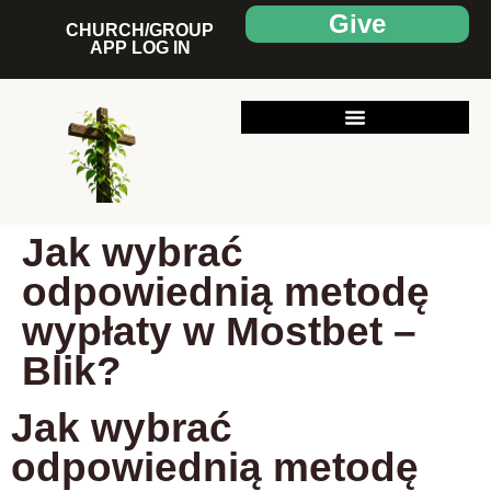
Give
CHURCH/GROUP
APP LOG IN
Jak wybrać
odpowiednią metodę
wypłaty w Mostbet –
Blik?
Jak wybrać
odpowiednią metodę