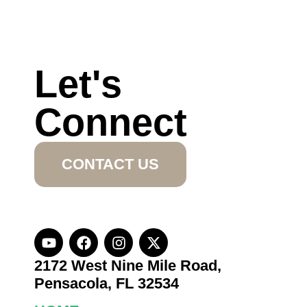
Let's
Connect
CONTACT US
2172 West Nine Mile Road,
Pensacola, FL 32534