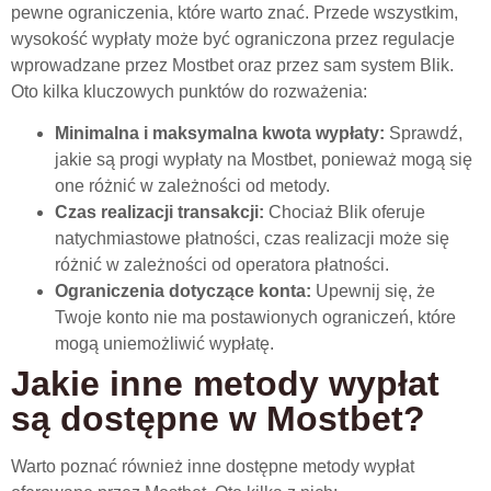
pewne ograniczenia, które warto znać. Przede wszystkim,
wysokość wypłaty może być ograniczona przez regulacje
wprowadzane przez Mostbet oraz przez sam system Blik.
Oto kilka kluczowych punktów do rozważenia:
Minimalna i maksymalna kwota wypłaty:
Sprawdź,
jakie są progi wypłaty na Mostbet, ponieważ mogą się
one różnić w zależności od metody.
Czas realizacji transakcji:
Chociaż Blik oferuje
natychmiastowe płatności, czas realizacji może się
różnić w zależności od operatora płatności.
Ograniczenia dotyczące konta:
Upewnij się, że
Twoje konto nie ma postawionych ograniczeń, które
mogą uniemożliwić wypłatę.
Jakie inne metody wypłat
są dostępne w Mostbet?
Warto poznać również inne dostępne metody wypłat