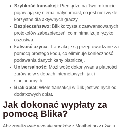
Szybkość transakcji:
Pieniądze na Twoim koncie
pojawiają się niemal natychmiast, co jest niezwykle
korzystne dla aktywnych graczy.
Bezpieczeństwo:
Blik korzysta z zaawansowanych
protokołów zabezpieczeń, co minimalizuje ryzyko
oszustwa.
Łatwość użycia:
Transakcje są przeprowadzane za
pomocą prostego kodu, co eliminuje konieczność
podawania danych karty płatniczej.
Uniwersalność:
Możliwość dokonywania płatności
zarówno w sklepach internetowych, jak i
stacjonarnych.
Brak opłat:
Wiele transakcji w Blik jest wolnych od
dodatkowych opłat.
Jak dokonać wypłaty za
pomocą Blika?
Aby zrealizować wypłatę środków z Mostbet przy użyciu