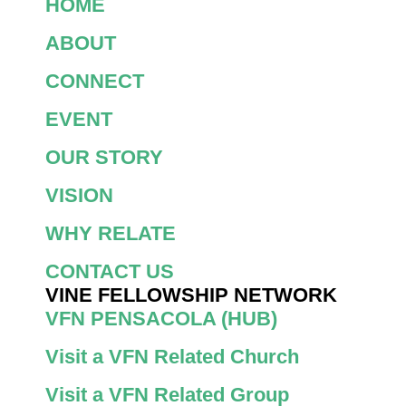
HOME
ABOUT
CONNECT
EVENT
OUR STORY
VISION
WHY RELATE
CONTACT US
VINE FELLOWSHIP NETWORK
VFN PENSACOLA (HUB)
Visit a VFN Related Church
Visit a VFN Related Group