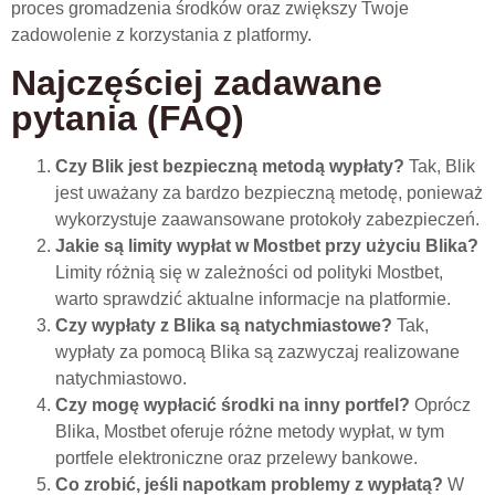
proces gromadzenia środków oraz zwiększy Twoje
zadowolenie z korzystania z platformy.
Najczęściej zadawane
pytania (FAQ)
Czy Blik jest bezpieczną metodą wypłaty?
Tak, Blik
jest uważany za bardzo bezpieczną metodę, ponieważ
wykorzystuje zaawansowane protokoły zabezpieczeń.
Jakie są limity wypłat w Mostbet przy użyciu Blika?
Limity różnią się w zależności od polityki Mostbet,
warto sprawdzić aktualne informacje na platformie.
Czy wypłaty z Blika są natychmiastowe?
Tak,
wypłaty za pomocą Blika są zazwyczaj realizowane
natychmiastowo.
Czy mogę wypłacić środki na inny portfel?
Oprócz
Blika, Mostbet oferuje różne metody wypłat, w tym
portfele elektroniczne oraz przelewy bankowe.
Co zrobić, jeśli napotkam problemy z wypłatą?
W