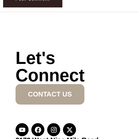
Let's
Connect
CONTACT US