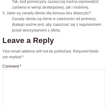
Tak, kod promocyjny zazwyczaj można wprowadzić
zarówno w wersji desktopowej, jak i mobilnej.
5. Jakie są zasady obrotu dla bonusu bez depozytu?
Zasady obrotu są różne w zależności od promocji,
dlatego ważne jest, aby zapoznać się z regulaminem
przed skorzystaniem z oferty.
Leave a Reply
Your email address will not be published.
Required fields
are marked
*
Comment
*