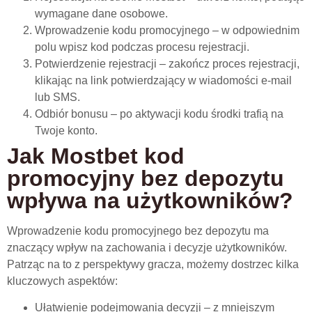
wymagane dane osobowe.
Wprowadzenie kodu promocyjnego – w odpowiednim
polu wpisz kod podczas procesu rejestracji.
Potwierdzenie rejestracji – zakończ proces rejestracji,
klikając na link potwierdzający w wiadomości e-mail
lub SMS.
Odbiór bonusu – po aktywacji kodu środki trafią na
Twoje konto.
Jak Mostbet kod
promocyjny bez depozytu
wpływa na użytkowników?
Wprowadzenie kodu promocyjnego bez depozytu ma
znaczący wpływ na zachowania i decyzje użytkowników.
Patrząc na to z perspektywy gracza, możemy dostrzec kilka
kluczowych aspektów:
Ułatwienie podejmowania decyzji – z mniejszym