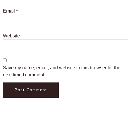
Email
*
Website
Save my name, email, and website in this browser for the
next time I comment.