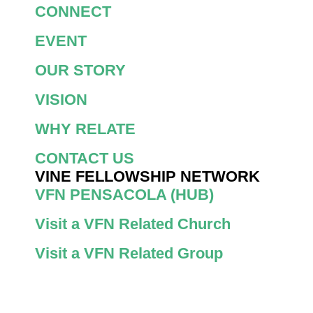
CONNECT
EVENT
OUR STORY
VISION
WHY RELATE
CONTACT US
VINE FELLOWSHIP NETWORK
VFN PENSACOLA (HUB)
Visit a VFN Related Church
Visit a VFN Related Group