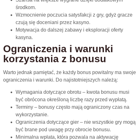
środkom.
Wzmocnienie poczucia satysfakcji z gry, gdyż gracze
czują się doceniani przez kasyno.
Motywacja do dalszej zabawy i eksploracji oferty
kasyna.
Ograniczenia i warunki
korzystania z bonusu
Warto jednak pamiętać, że każdy bonus powitalny ma swoje
ograniczenia i warunki. Do najistotniejszych należą:
Wymagania dotyczące obrotu – kwota bonusu musi
być obrócona określoną liczbę razy przed wypłatą.
Terminy – bonusy często mają ograniczony czas na
wykorzystanie.
Ograniczenia dotyczące gier – nie wszystkie gry mogą
być brane pod uwagę przy obrocie bonusu.
Minimalna wpłata, która pozwala na aktywację