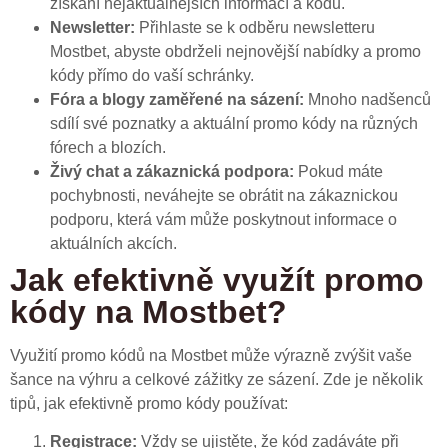
získání nejaktuálnějších informací a kódů.
Newsletter:
Přihlaste se k odběru newsletteru
Mostbet, abyste obdrželi nejnovější nabídky a promo
kódy přímo do vaší schránky.
Fóra a blogy zaměřené na sázení:
Mnoho nadšenců
sdílí své poznatky a aktuální promo kódy na různých
fórech a blozích.
Živý chat a zákaznická podpora:
Pokud máte
pochybnosti, neváhejte se obrátit na zákaznickou
podporu, která vám může poskytnout informace o
aktuálních akcích.
Jak efektivně využít promo
kódy na Mostbet?
Využití promo kódů na Mostbet může výrazně zvýšit vaše
šance na výhru a celkové zážitky ze sázení. Zde je několik
tipů, jak efektivně promo kódy používat:
Registrace:
Vždy se ujistěte, že kód zadáváte při