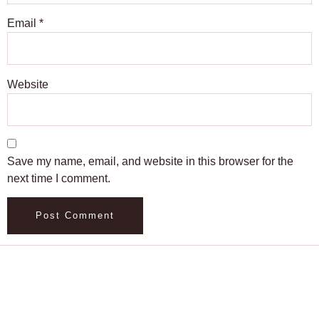
Email
*
Website
Save my name, email, and website in this browser for the
next time I comment.