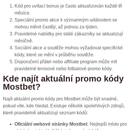
Kód pro uvítací bonus je často aktualizován každé tři
měsíce.
Speciální promo akce k významným událostem se
mohou měnit častěji, až jednou za týden.
Pravidelné nabídky pro stálé zákazníky se aktualizují
měsíčně.
Sociální akce a soutěže mohou vyžadovat specifické
kódy, které se mění v průběhu soutěže.
Doporučení přátel nebo affiliate program může mít
pravidelné tenisové nebo fotbalové promo kódy.
Kde najít aktuální promo kódy
Mostbet?
Najít aktuální promo kódy pro Mostbet může být snadné,
pokud víte, kde hledat. Existuje několik spolehlivých zdrojů,
které pravidelně aktualizují seznam kódů:
Oficiální webové stránky Mostbet:
Nejlepší místo pro