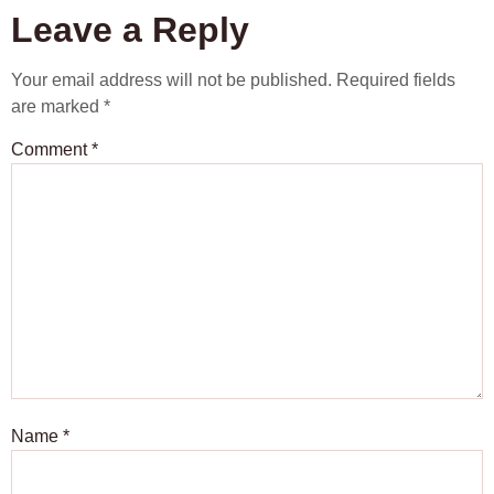
Leave a Reply
Your email address will not be published.
Required fields
are marked
*
Comment
*
Name
*