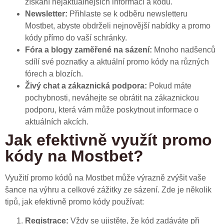
získání nejaktuálnějších informací a kódů.
Newsletter:
Přihlaste se k odběru newsletteru
Mostbet, abyste obdrželi nejnovější nabídky a promo
kódy přímo do vaší schránky.
Fóra a blogy zaměřené na sázení:
Mnoho nadšenců
sdílí své poznatky a aktuální promo kódy na různých
fórech a blozích.
Živý chat a zákaznická podpora:
Pokud máte
pochybnosti, neváhejte se obrátit na zákaznickou
podporu, která vám může poskytnout informace o
aktuálních akcích.
Jak efektivně využít promo
kódy na Mostbet?
Využití promo kódů na Mostbet může výrazně zvýšit vaše
šance na výhru a celkové zážitky ze sázení. Zde je několik
tipů, jak efektivně promo kódy používat:
Registrace:
Vždy se ujistěte, že kód zadáváte při