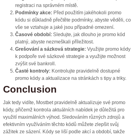
registraci na správném místě.
Podmínky akce:
Před použitím jakéhokoli promo
kódu si důkladně přečtěte podmínky, abyste věděli, co
vše se vztahuje a jaké jsou případné omezení.
Časové období:
Sledujte, jak dlouho je promo kód
platný, abyste nezmeškali příležitost.
Grešování a sázková strategie:
Využijte promo kódy
k podpoře své sázkové strategie a využijte možnost
zvýšit své bankroll.
Časté kontroly:
Kontrolujte pravidelně dostupné
promo kódy a aktualizace na stránkách s tipy a triky.
Conclusion
Jak tedy vidíte, Mostbet pravidelně aktualizuje své promo
kódy, přičemž kontrola aktuálních nabídek je důležitá pro
využití maximálních výhod. Sledováním různých zdrojů a
efektivním využíváním těchto kódů můžete zlepšit svůj
zážitek ze sázení. Kódy se liší podle akcí a období, takže