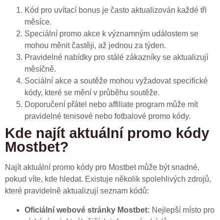
Kód pro uvítací bonus je často aktualizován každé tři
měsíce.
Speciální promo akce k významným událostem se
mohou měnit častěji, až jednou za týden.
Pravidelné nabídky pro stálé zákazníky se aktualizují
měsíčně.
Sociální akce a soutěže mohou vyžadovat specifické
kódy, které se mění v průběhu soutěže.
Doporučení přátel nebo affiliate program může mít
pravidelné tenisové nebo fotbalové promo kódy.
Kde najít aktuální promo kódy
Mostbet?
Najít aktuální promo kódy pro Mostbet může být snadné,
pokud víte, kde hledat. Existuje několik spolehlivých zdrojů,
které pravidelně aktualizují seznam kódů:
Oficiální webové stránky Mostbet:
Nejlepší místo pro