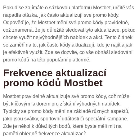
Pokud se zajímáte o sázkovou platformu Mostbet, určitě vás
napadla otázka, jak často aktualizují své promo kódy.
Odpověď je, že Mostbet mění své promo kódy pravidelně,
což znamená, že je důležité sledovat tyto aktualizace, pokud
chcete využít nejvýhodnějších nabídek a akcí. Tento článek
se zaměří na to, jak často kódy aktualizují, kde je najít a jak
je efektivně využít. Zde se dozvíte, co vše obnáší sledování
promo kódů na této populární platformě.
Frekvence aktualizací
promo kódů Mostbet
Mostbet pravidelně aktualizuje své promo kódy, což může
být klíčovým faktorem pro získání výhodných nabídek.
Typicky se promo kódy mění na základě různých aspektů,
jako jsou svátky, sportovní události či speciální kampaně.
Zde je několik důležitých bodů, které byste měli mít na
paměti ohledně frekvence aktualizací: