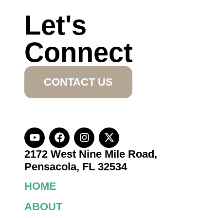
Let's
Connect
CONTACT US
2172 West Nine Mile Road,
Pensacola, FL 32534
HOME
ABOUT