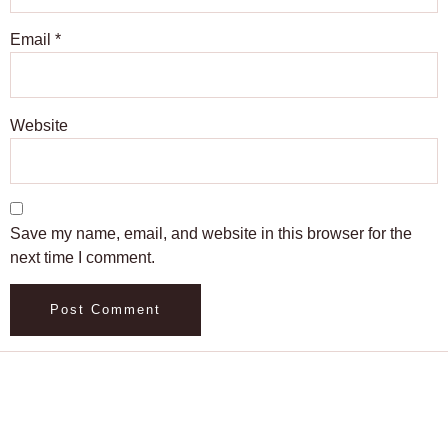
Email
*
Website
Save my name, email, and website in this browser for the
next time I comment.