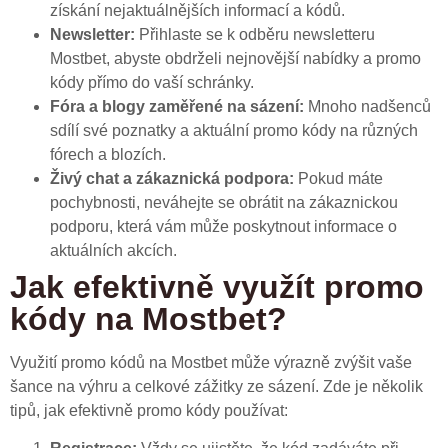
získání nejaktuálnějších informací a kódů.
Newsletter:
Přihlaste se k odběru newsletteru
Mostbet, abyste obdrželi nejnovější nabídky a promo
kódy přímo do vaší schránky.
Fóra a blogy zaměřené na sázení:
Mnoho nadšenců
sdílí své poznatky a aktuální promo kódy na různých
fórech a blozích.
Živý chat a zákaznická podpora:
Pokud máte
pochybnosti, neváhejte se obrátit na zákaznickou
podporu, která vám může poskytnout informace o
aktuálních akcích.
Jak efektivně využít promo
kódy na Mostbet?
Využití promo kódů na Mostbet může výrazně zvýšit vaše
šance na výhru a celkové zážitky ze sázení. Zde je několik
tipů, jak efektivně promo kódy používat: