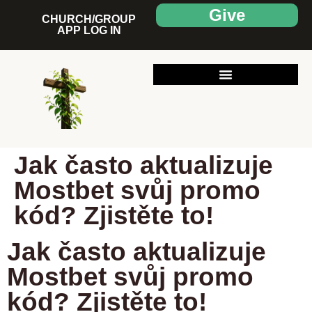
Give
CHURCH/GROUP
APP LOG IN
Jak často aktualizuje
Mostbet svůj promo
kód? Zjistěte to!
Jak často aktualizuje
Mostbet svůj promo
kód? Zjistěte to!