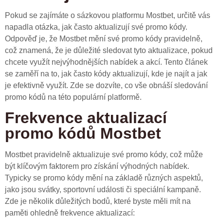
Pokud se zajímáte o sázkovou platformu Mostbet, určitě vás
napadla otázka, jak často aktualizují své promo kódy.
Odpověď je, že Mostbet mění své promo kódy pravidelně,
což znamená, že je důležité sledovat tyto aktualizace, pokud
chcete využít nejvýhodnějších nabídek a akcí. Tento článek
se zaměří na to, jak často kódy aktualizují, kde je najít a jak
je efektivně využít. Zde se dozvíte, co vše obnáší sledování
promo kódů na této populární platformě.
Frekvence aktualizací
promo kódů Mostbet
Mostbet pravidelně aktualizuje své promo kódy, což může
být klíčovým faktorem pro získání výhodných nabídek.
Typicky se promo kódy mění na základě různých aspektů,
jako jsou svátky, sportovní události či speciální kampaně.
Zde je několik důležitých bodů, které byste měli mít na
paměti ohledně frekvence aktualizací: