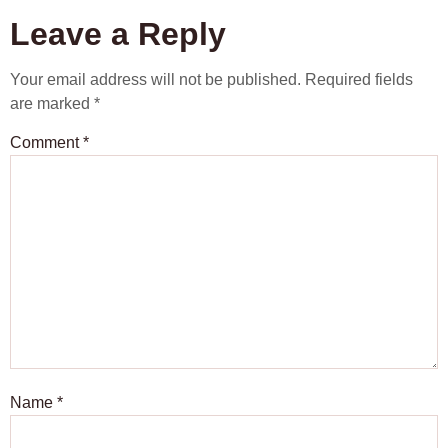
Leave a Reply
Your email address will not be published.
Required fields
are marked
*
Comment
*
Name
*