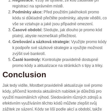
Registrace:
Vždy se ujistěte, že kód zadáváte při
registraci na správném místě.
Podmínky akce:
Před použitím jakéhokoli promo
kódu si důkladně přečtěte podmínky, abyste věděli, co
vše se vztahuje a jaké jsou případné omezení.
Časové období:
Sledujte, jak dlouho je promo kód
platný, abyste nezmeškali příležitost.
Grešování a sázková strategie:
Využijte promo kódy
k podpoře své sázkové strategie a využijte možnost
zvýšit své bankroll.
Časté kontroly:
Kontrolujte pravidelně dostupné
promo kódy a aktualizace na stránkách s tipy a triky.
Conclusion
Jak tedy vidíte, Mostbet pravidelně aktualizuje své promo
kódy, přičemž kontrola aktuálních nabídek je důležitá pro
využití maximálních výhod. Sledováním různých zdrojů a
efektivním využíváním těchto kódů můžete zlepšit svůj
zážitek ze sázení. Kódy se liší podle akcí a období, takže