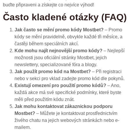
buďte připraveni a získejte co nejvíce výhod!
Často kladené otázky (FAQ)
Jak často se mění promo kódy Mostbet?
– Promo
kódy se mění pravidelně, obvykle každé tři měsíce, a
častěji během speciálních akcí.
Kde mohu najít nejnovější promo kódy?
– Nejlepší
možnosti jsou oficiální stránky Mostbet, jejich
newslettery, specializované fóra a blogy.
Jak použít promo kód na Mostbet?
– Při registraci
nebo v sekci pro vklad zadejte promo kód dle pokynů.
Existují omezení pro použití promo kódů?
– Ano,
každá akce má své specifické podmínky, které byste
měli před použitím kódu znát.
Jak mohu kontaktovat zákaznickou podporu
Mostbet?
– Můžete je kontaktovat prostřednictvím
živého chatu na jejich webových stránkách nebo e-
mailem.