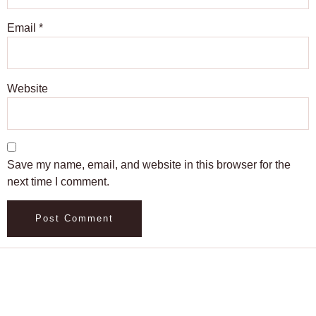
Email
*
Website
Save my name, email, and website in this browser for the
next time I comment.