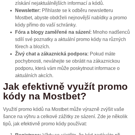
získání nejaktuálnějších informací a kódů.
Newsletter:
Přihlaste se k odběru newsletteru
Mostbet, abyste obdrželi nejnovější nabídky a promo
kódy přímo do vaší schránky.
Fóra a blogy zaměřené na sázení:
Mnoho nadšenců
sdílí své poznatky a aktuální promo kódy na různých
fórech a blozích.
Živý chat a zákaznická podpora:
Pokud máte
pochybnosti, neváhejte se obrátit na zákaznickou
podporu, která vám může poskytnout informace o
aktuálních akcích.
Jak efektivně využít promo
kódy na Mostbet?
Využití promo kódů na Mostbet může výrazně zvýšit vaše
šance na výhru a celkové zážitky ze sázení. Zde je několik
tipů, jak efektivně promo kódy používat: