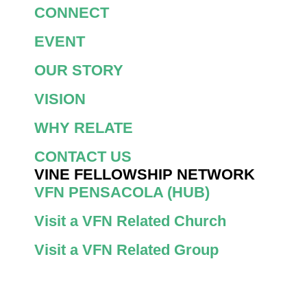
CONNECT
EVENT
OUR STORY
VISION
WHY RELATE
CONTACT US
VINE FELLOWSHIP NETWORK
VFN PENSACOLA (HUB)
Visit a VFN Related Church
Visit a VFN Related Group