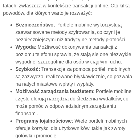
latach, zwłaszcza w kontekście transakcji online. Oto kilka
powodów, dla których warto je rozważyć:
Bezpieczeństwo:
Portfele mobilne wykorzystują
zaawansowane metody szyfrowania, co czyni je
bezpieczniejszymi niż tradycyjne metody płatności.
Wygoda:
Możliwość dokonywania transakcji z
poziomu telefonu sprawia, że stają się one niezwykle
wygodne, szczególnie dla osób w ciągłym ruchu.
Szybkość:
Transakcje za pomocą portfeli mobilnych
są zazwyczaj realizowane błyskawicznie, co pozwala
na natychmiastowe wpłaty i wypłaty.
Możliwość zarządzania budżetem:
Portfele mobilne
często oferują narzędzia do śledzenia wydatków, co
może pomóc w odpowiedzialnym zarządzaniu
finansami.
Programy lojalnościowe:
Wiele portfeli mobilnych
oferuje korzyści dla użytkowników, takie jak zwroty
gotówki i promocje.