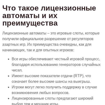
Что такое лицензионные
автоматы и их
преимущества
Лицензионные автоматы – это игровые слоты, которые
получили официальное разрешение от регуляторов
азартных игр. Их преимущества очевидны, как для
начинающих, так и для опытных игроков:
Все игры обеспечивают честный игровой процесс,
благодаря использованию генераторов случайных
чисел.
Имеют высокие показатели отдачи (RTP), что
означает более высокие шансы на выигрыш.
Игроки могут легко получить поддержку в случае
возникновения любых вопросов.
Лицензированные слоты предлагают широкий
выбор тем и механик игры.