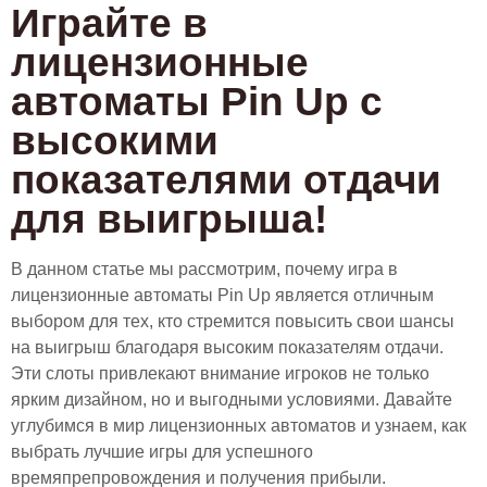
Играйте в
лицензионные
автоматы Pin Up с
высокими
показателями отдачи
для выигрыша!
В данном статье мы рассмотрим, почему игра в
лицензионные автоматы Pin Up является отличным
выбором для тех, кто стремится повысить свои шансы
на выигрыш благодаря высоким показателям отдачи.
Эти слоты привлекают внимание игроков не только
ярким дизайном, но и выгодными условиями. Давайте
углубимся в мир лицензионных автоматов и узнаем, как
выбрать лучшие игры для успешного
времяпрепровождения и получения прибыли.