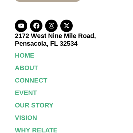
2172 West Nine Mile Road,
Pensacola, FL 32534
HOME
ABOUT
CONNECT
EVENT
OUR STORY
VISION
WHY RELATE