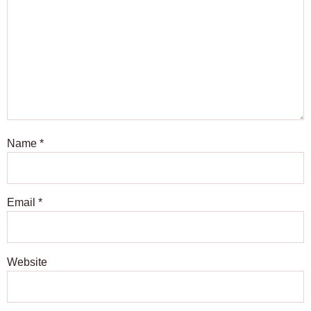
Name
*
Email
*
Website