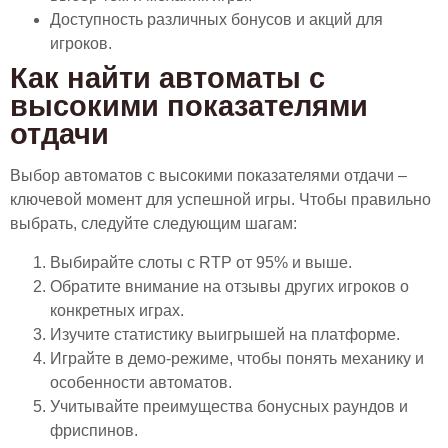
Доступность различных бонусов и акций для
игроков.
Как найти автоматы с
высокими показателями
отдачи
Выбор автоматов с высокими показателями отдачи –
ключевой момент для успешной игры. Чтобы правильно
выбрать, следуйте следующим шагам:
Выбирайте слоты с RTP от 95% и выше.
Обратите внимание на отзывы других игроков о
конкретных играх.
Изучите статистику выигрышей на платформе.
Играйте в демо-режиме, чтобы понять механику и
особенности автоматов.
Учитывайте преимущества бонусных раундов и
фриспинов.