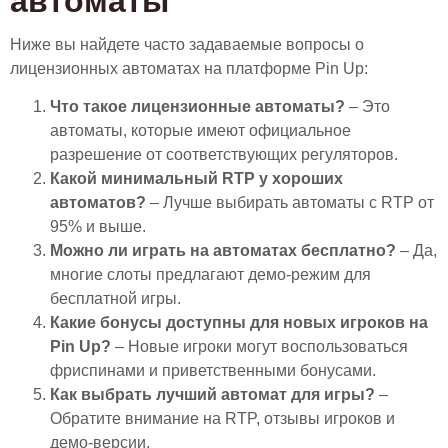
автоматы
Ниже вы найдете часто задаваемые вопросы о
лицензионных автоматах на платформе Pin Up:
Что такое лицензионные автоматы?
– Это
автоматы, которые имеют официальное
разрешение от соответствующих регуляторов.
Какой минимальный RTP у хороших
автоматов?
– Лучше выбирать автоматы с RTP от
95% и выше.
Можно ли играть на автоматах бесплатно?
– Да,
многие слоты предлагают демо-режим для
бесплатной игры.
Какие бонусы доступны для новых игроков на
Pin Up?
– Новые игроки могут воспользоваться
фриспинами и приветственными бонусами.
Как выбрать лучший автомат для игры?
–
Обратите внимание на RTP, отзывы игроков и
демо-версии.