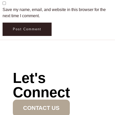
Save my name, email, and website in this browser for the
next time I comment.
Let's
Connect
CONTACT US