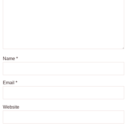
Name
*
Email
*
Website