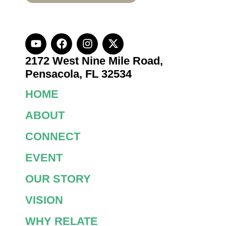
2172 West Nine Mile Road,
Pensacola, FL 32534
HOME
ABOUT
CONNECT
EVENT
OUR STORY
VISION
WHY RELATE