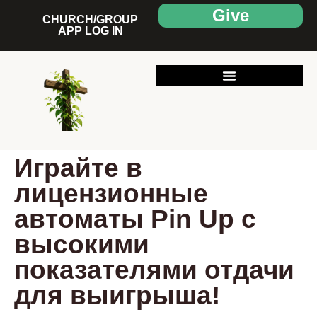
Give
CHURCH/GROUP
APP LOG IN
Играйте в
лицензионные
автоматы Pin Up с
высокими
показателями отдачи
для выигрыша!