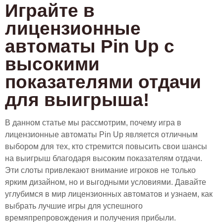
Играйте в
лицензионные
автоматы Pin Up с
высокими
показателями отдачи
для выигрыша!
В данном статье мы рассмотрим, почему игра в
лицензионные автоматы Pin Up является отличным
выбором для тех, кто стремится повысить свои шансы
на выигрыш благодаря высоким показателям отдачи.
Эти слоты привлекают внимание игроков не только
ярким дизайном, но и выгодными условиями. Давайте
углубимся в мир лицензионных автоматов и узнаем, как
выбрать лучшие игры для успешного
времяпрепровождения и получения прибыли.