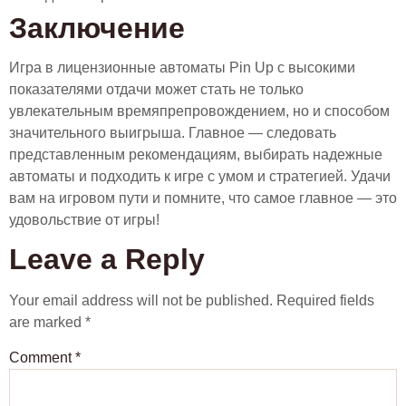
Заключение
Игра в лицензионные автоматы Pin Up с высокими
показателями отдачи может стать не только
увлекательным времяпрепровождением, но и способом
значительного выигрыша. Главное — следовать
представленным рекомендациям, выбирать надежные
автоматы и подходить к игре с умом и стратегией. Удачи
вам на игровом пути и помните, что самое главное — это
удовольствие от игры!
Leave a Reply
Your email address will not be published.
Required fields
are marked
*
Comment
*