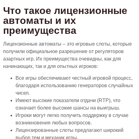
Что такое лицензионные
автоматы и их
преимущества
Лицензионные автоматы – это игровые слоты, которые
получили официальное разрешение от регуляторов
азартных игр. Их преимущества очевидны, как для
начинающих, так и для опытных игроков:
Все игры обеспечивают честный игровой процесс,
благодаря использованию генераторов случайных
чисел.
Имеют высокие показатели отдачи (RTP), что
означает более высокие шансы на выигрыш.
Игроки могут легко получить поддержку в случае
возникновения любых вопросов.
Лицензированные слоты предлагают широкий
выбор тем и механик игры.