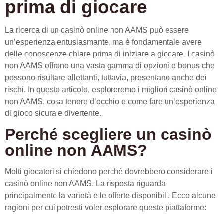
prima di giocare
La ricerca di un casinò online non AAMS può essere
un’esperienza entusiasmante, ma è fondamentale avere
delle conoscenze chiare prima di iniziare a giocare. I casinò
non AAMS offrono una vasta gamma di opzioni e bonus che
possono risultare allettanti, tuttavia, presentano anche dei
rischi. In questo articolo, esploreremo i migliori casinò online
non AAMS, cosa tenere d’occhio e come fare un’esperienza
di gioco sicura e divertente.
Perché scegliere un casinò
online non AAMS?
Molti giocatori si chiedono perché dovrebbero considerare i
casinò online non AAMS. La risposta riguarda
principalmente la varietà e le offerte disponibili. Ecco alcune
ragioni per cui potresti voler esplorare queste piattaforme: