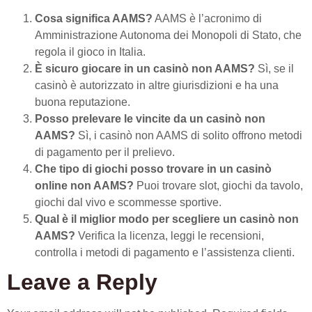
Cosa significa AAMS?
AAMS è l’acronimo di
Amministrazione Autonoma dei Monopoli di Stato, che
regola il gioco in Italia.
È sicuro giocare in un casinò non AAMS?
Sì, se il
casinò è autorizzato in altre giurisdizioni e ha una
buona reputazione.
Posso prelevare le vincite da un casinò non
AAMS?
Sì, i casinò non AAMS di solito offrono metodi
di pagamento per il prelievo.
Che tipo di giochi posso trovare in un casinò
online non AAMS?
Puoi trovare slot, giochi da tavolo,
giochi dal vivo e scommesse sportive.
Qual è il miglior modo per scegliere un casinò non
AAMS?
Verifica la licenza, leggi le recensioni,
controlla i metodi di pagamento e l’assistenza clienti.
Leave a Reply