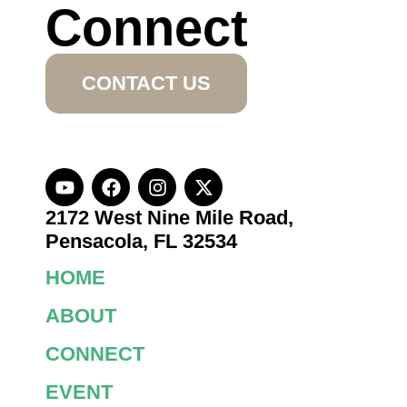
Connect
CONTACT US
2172 West Nine Mile Road,
Pensacola, FL 32534
HOME
ABOUT
CONNECT
EVENT