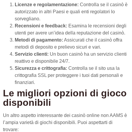
Licenze e regolamentazione:
Controlla se il casinò è
autorizzato in altri Paesi e quali enti regolatori lo
sorvegliano.
Recensioni e feedback:
Esamina le recensioni degli
utenti per avere un’idea della reputazione del casinò.
Metodi di pagamento:
Assicurati che il casinò offra
metodi di deposito e prelievo sicuri e vari.
Servizio clienti:
Un buon casinò ha un servizio clienti
reattivo e disponibile 24/7.
Sicurezza e crittografia:
Controlla se il sito usa la
crittografia SSL per proteggere i tuoi dati personali e
finanziari.
Le migliori opzioni di gioco
disponibili
Un altro aspetto interessante dei casinò online non AAMS è
l’ampia varietà di giochi disponibili. Puoi aspettarti di
trovare: