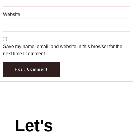
Website
Save my name, email, and website in this browser for the
next time I comment.
Let's