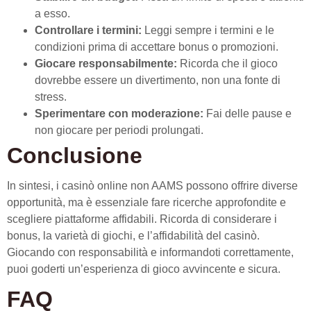
a esso.
Controllare i termini:
Leggi sempre i termini e le
condizioni prima di accettare bonus o promozioni.
Giocare responsabilmente:
Ricorda che il gioco
dovrebbe essere un divertimento, non una fonte di
stress.
Sperimentare con moderazione:
Fai delle pause e
non giocare per periodi prolungati.
Conclusione
In sintesi, i casinò online non AAMS possono offrire diverse
opportunità, ma è essenziale fare ricerche approfondite e
scegliere piattaforme affidabili. Ricorda di considerare i
bonus, la varietà di giochi, e l’affidabilità del casinò.
Giocando con responsabilità e informandoti correttamente,
puoi goderti un’esperienza di gioco avvincente e sicura.
FAQ