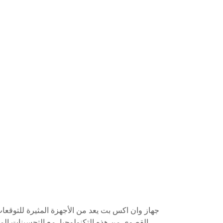
جهاز وان اكس بت يعد من الأجهزة المثيرة للتوقعا
القصوى من هذه التكنولوجيا. مع التحسينات الم