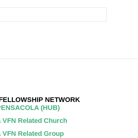
 FELLOWSHIP NETWORK
PENSACOLA (HUB)
 a VFN Related Church
 a VFN Related Group