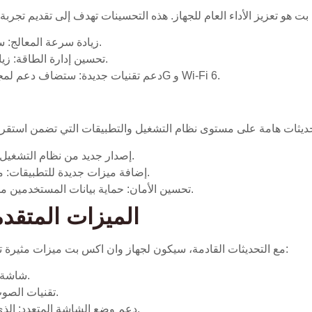
زيادة سرعة المعالج: سيوفر هذا تحديثًا كبيرًا في سرعة أجهزة المعالجة.
تحسين إدارة الطاقة: زيادة كفاءة استهلاك الطاقة لتحسين عمر البطارية.
دعم تقنيات جديدة: ستضاف دعم لمجموعة متنوعة من تقنيات الاتصال الحديثة مثل 5G و Wi-Fi 6.
إصدار جديد من نظام التشغيل: تحديث رئيسي سيتميز بواجهة مستخدم محسنة.
إضافة ميزات جديدة للتطبيقات: مثل تطبيقات أكثر تفاعلية وسهولة في الاستخدام.
تحسين الأمان: حماية بيانات المستخدمين من خلال ميزات أمان جديدة مثل التشفير المتقدم.
الميزات المتقد
مع التحديثات القادمة، سيكون لجهاز وان اكس بت ميزات مثيرة تتعلق بخصائص الشاشة والصوت. من أبرز هذه الميزات:
شاشة عالية الدقة: ستوفر وضوحًا أفضل وتباينًا محسّنًا.
تقنيات الصوت المحيطي: لتحسين تجربة المشاهدة والاستماع.
دعم وضع الشاشة المتعدد: الذي يسمح بتشغيل أكثر من تطبيق في نفس الوقت.