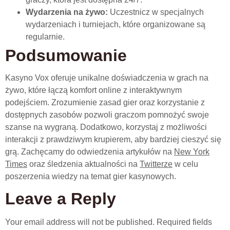
Wydarzenia na żywo:
Uczestnicz w specjalnych
wydarzeniach i turniejach, które organizowane są
regularnie.
Podsumowanie
Kasyno Vox oferuje unikalne doświadczenia w grach na
żywo, które łączą komfort online z interaktywnym
podejściem. Zrozumienie zasad gier oraz korzystanie z
dostępnych zasobów pozwoli graczom pomnożyć swoje
szanse na wygraną. Dodatkowo, korzystaj z możliwości
interakcji z prawdziwym krupierem, aby bardziej cieszyć się
grą. Zachęcamy do odwiedzenia artykułów na
New York
Times
oraz śledzenia aktualności na
Twitterze
w celu
poszerzenia wiedzy na temat gier kasynowych.
Leave a Reply
Your email address will not be published.
Required fields