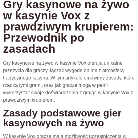
Gry kasynowe na żywo
w kasynie Vox z
prawdziwym krupierem:
Przewodnik po
zasadach
Gry kasynowe na żywo w kasynie Vox oferują unikalne
przeżycia dla graczy, łącząc wygodę online z atmosferą
tradycyjnego kasyna. W tym artykule omówimy zasady, które
rządzą tymi grami, oraz jak gracze mogą w pełni
wykorzystać swoje doświadczenia z grając w kasynie Vox z
prawdziwym krupierem.
Zasady podstawowe gier
kasynowych na żywo
W kasynie Vox gracze mają możliwość uczestniczenia w