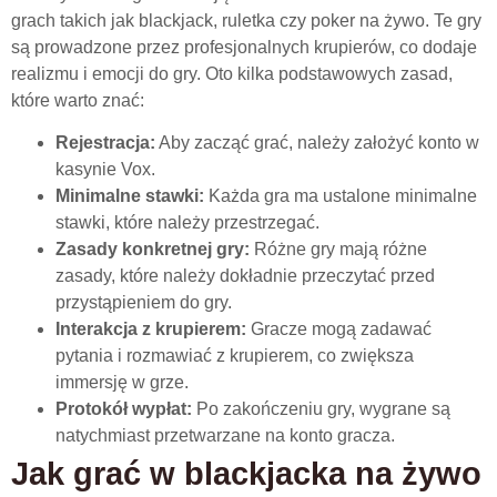
grach takich jak blackjack, ruletka czy poker na żywo. Te gry
są prowadzone przez profesjonalnych krupierów, co dodaje
realizmu i emocji do gry. Oto kilka podstawowych zasad,
które warto znać:
Rejestracja:
Aby zacząć grać, należy założyć konto w
kasynie Vox.
Minimalne stawki:
Każda gra ma ustalone minimalne
stawki, które należy przestrzegać.
Zasady konkretnej gry:
Różne gry mają różne
zasady, które należy dokładnie przeczytać przed
przystąpieniem do gry.
Interakcja z krupierem:
Gracze mogą zadawać
pytania i rozmawiać z krupierem, co zwiększa
immersję w grze.
Protokół wypłat:
Po zakończeniu gry, wygrane są
natychmiast przetwarzane na konto gracza.
Jak grać w blackjacka na żywo