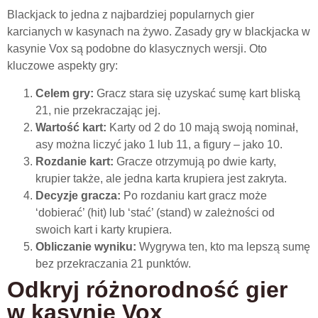
Blackjack to jedna z najbardziej popularnych gier
karcianych w kasynach na żywo. Zasady gry w blackjacka w
kasynie Vox są podobne do klasycznych wersji. Oto
kluczowe aspekty gry:
Celem gry:
Gracz stara się uzyskać sumę kart bliską
21, nie przekraczając jej.
Wartość kart:
Karty od 2 do 10 mają swoją nominał,
asy można liczyć jako 1 lub 11, a figury – jako 10.
Rozdanie kart:
Gracze otrzymują po dwie karty,
krupier także, ale jedna karta krupiera jest zakryta.
Decyzje gracza:
Po rozdaniu kart gracz może
‘dobierać’ (hit) lub ‘stać’ (stand) w zależności od
swoich kart i karty krupiera.
Obliczanie wyniku:
Wygrywa ten, kto ma lepszą sumę
bez przekraczania 21 punktów.
Odkryj różnorodność gier
w kasynie Vox